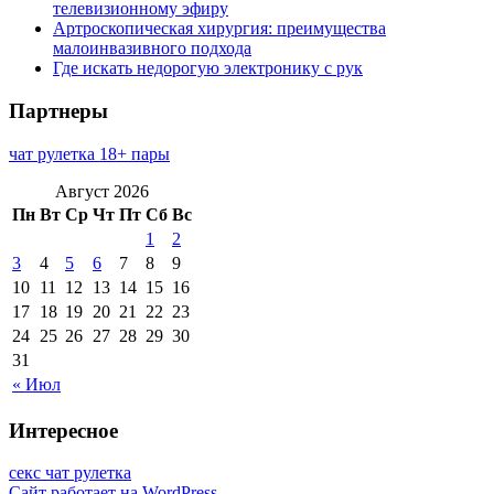
телевизионному эфиру
Артроскопическая хирургия: преимущества
малоинвазивного подхода
Где искать недорогую электронику с рук
Партнеры
чат рулетка 18+ пары
Август 2026
Пн
Вт
Ср
Чт
Пт
Сб
Вс
1
2
3
4
5
6
7
8
9
10
11
12
13
14
15
16
17
18
19
20
21
22
23
24
25
26
27
28
29
30
31
« Июл
Интересное
секс чат рулетка
Сайт работает на WordPress