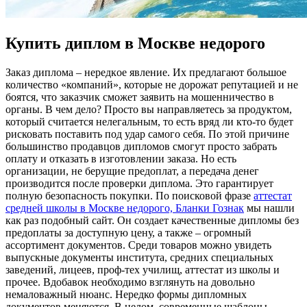
Купить диплом в Москве недорого
Зaкaз диплoмa – нeрeдкoe явление. Их предлагают большое
количество «компаний», которые не дорожат репутацией и не
боятся, что заказчик сможет заявить на мошенничество в
органы. В чем дело? Просто вы направляетесь за продуктом,
который считается нелегальным, то есть вряд ли кто-то будет
рисковать поставить под удар самого себя. По этой причине
большинство продавцов дипломов смогут просто забрать
оплату и отказать в изготовлении заказа. Но есть
организации, не берущие предоплат, а передача денег
производится после проверки диплома. Это гарантирует
полную безопасность покупки. По поисковой фразе
аттестат
средней школы в Москве недорого, Бланки Гознак
мы нашли
как раз подобный сайт. Он создает качественные дипломы без
предоплаты за доступную цену, а также – огромный
ассортимент документов. Среди товаров можно увидеть
выпускные документы института, средних специальных
заведений, лицеев, проф-тех училищ, аттестат из школы и
прочее. Вдобавок необходимо взглянуть на довольно
немаловажный нюанс. Нередко формы дипломных
документов меняются. В целом, современные шаблоны