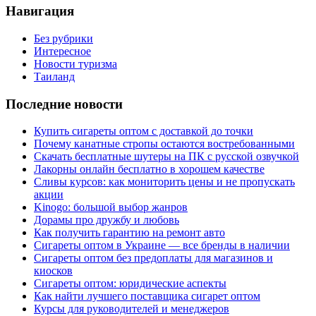
Навигация
Без рубрики
Интересное
Новости туризма
Таиланд
Последние новости
Купить сигареты оптом с доставкой до точки
Почему канатные стропы остаются востребованными
Скачать бесплатные шутеры на ПК с русской озвучкой
Лакорны онлайн бесплатно в хорошем качестве
Сливы курсов: как мониторить цены и не пропускать
акции
Kinogo: большой выбор жанров
Дорамы про дружбу и любовь
Как получить гарантию на ремонт авто
Сигареты оптом в Украине — все бренды в наличии
Сигареты оптом без предоплаты для магазинов и
киосков
Сигареты оптом: юридические аспекты
Как найти лучшего поставщика сигарет оптом
Курсы для руководителей и менеджеров