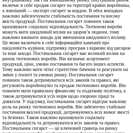
включає в себе продаж сигарет на території країни виробника,
а зовнішній — експорт сигарет за кордон. В обох випадках
важливо забезпечувати стабільність постачання та високу
якість продукції. Постачальник сигарет повинен також
враховувати соціальну відповідальність. Тютюнові вироби
можуть мати шкідливий вплив на здоров’я людини, тому
важливо вживати заходи для зменшення шкідливого впливу.
Це може включати в себе інформаційні кампанії про
шкідливість куріння, підтримку програм з відмови від цигарок
та інші заходи. Постачальник сигарет має великий вплив на
ринок тютюнових виробів. Він визначає асортимент
продукції, ціни, умови постачання та багато інших аспектів.
Тому важливо мати чітке стратегічне бачення та реагувати на
зміни у попиті та умовах ринку. Постачальник сигарет
повинен також дотримуватися всіх законів та правил, які
регулюють виробництво та продаж тютюнових виробів. Він
повинен мати правильну фінансову та податкову політику, а
також дотримуватися усіх норм щодо охорони праці та
довкілля. У підсумку, постачальник сигарет відіграє важливу
роль на ринку тютюнових виробів. Він забезпечує стабільне
постачання якісної продукції, дотримуючись всіх вимог якості
та безпеки. Також важливо враховувати соціальну
відповідальність та дотримуватися всіх законів та правил.
Постачальник сигарет — це ключовий гравець на ринку