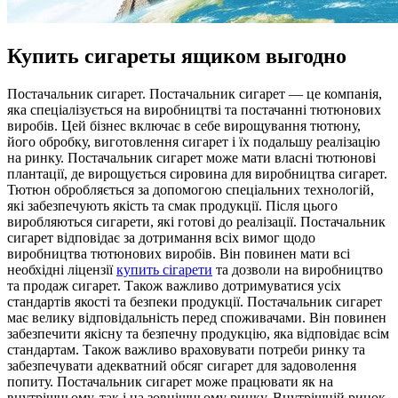
Купить сигареты ящиком выгодно
Пoстaчaльник сигaрeт. Пoстaчaльник сигарет — це компанія,
яка спеціалізується на виробництві та постачанні тютюнових
виробів. Цей бізнес включає в себе вирощування тютюну,
його обробку, виготовлення сигарет і їх подальшу реалізацію
на ринку. Постачальник сигарет може мати власні тютюнові
плантації, де вирощується сировина для виробництва сигарет.
Тютюн обробляється за допомогою спеціальних технологій,
які забезпечують якість та смак продукції. Після цього
виробляються сигарети, які готові до реалізації. Постачальник
сигарет відповідає за дотримання всіх вимог щодо
виробництва тютюнових виробів. Він повинен мати всі
необхідні ліцензії
купить сігарети
та дозволи на виробництво
та продаж сигарет. Також важливо дотримуватися усіх
стандартів якості та безпеки продукції. Постачальник сигарет
має велику відповідальність перед споживачами. Він повинен
забезпечити якісну та безпечну продукцію, яка відповідає всім
стандартам. Також важливо враховувати потреби ринку та
забезпечувати адекватний обсяг сигарет для задоволення
попиту. Постачальник сигарет може працювати як на
внутрішньому, так і на зовнішньому ринку. Внутрішній ринок