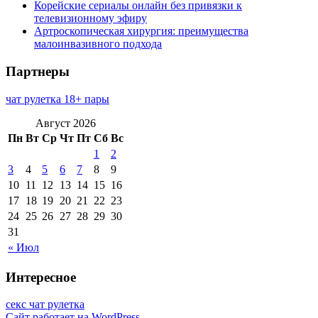
Корейские сериалы онлайн без привязки к
телевизионному эфиру
Артроскопическая хирургия: преимущества
малоинвазивного подхода
Партнеры
чат рулетка 18+ пары
Август 2026
Пн
Вт
Ср
Чт
Пт
Сб
Вс
1
2
3
4
5
6
7
8
9
10
11
12
13
14
15
16
17
18
19
20
21
22
23
24
25
26
27
28
29
30
31
« Июл
Интересное
секс чат рулетка
Сайт работает на WordPress