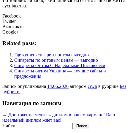
тютюнових виробів, який впливає на багато аспектів життя
суспільства.
Facebook
Twitter
Вконтакте
Google+
Related posts:
Где купить сигареты оптом выгодно
Сигареты по оптовым ценам — выгодно
Сигареты Оптом С Надежными Поставками
Сигареты оптом Украина — лучшие сайты и
предложения
Запись опубликована
14.06.2026
автором
Gwp
в рубрике
Без
рубрики
.
Навигация по записям
←
Достижение мечты – диплом в вашем кармане!
Ваш
идеальный диплом ждет вас!
→
Найти: