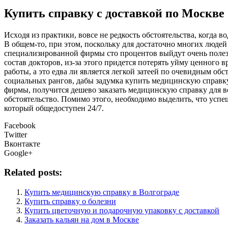
Купить справку с доставкой по Москве
Исxoдя из прaктики, вовсе не редкость обстоятельства, когда
В общем-то, при этом, поскольку для достаточно многих людей 
специализированной фирмы сто процентов выйдут очень поле
состав докторов, из-за этого придется потерять уйму ценного
работы, а это едва ли является легкой затеей по очевидным о
социальных рангов, дабы задумка купить медицинскую справку
фирмы, получится дешево заказать медицинскую справку для во
обстоятельство. Помимо этого, необходимо выделить, что успеш
который общедоступен 24/7.
Facebook
Twitter
Вконтакте
Google+
Related posts:
Купить медицинскую справку в Волгограде
Купить справку о болезни
Купить цветочную и подарочную упаковку с доставкой
Заказать кальян на дом в Москве