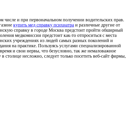
ом числе и при первоначальном получении водительских прав.
агазине
купить мед справку психиатра
и различные другие от
нскую справку в городе Москва предстоит пройти обширный
доления медкомиссии предстоит как-то отпроситься с места
цинских учреждениях из людей самых разных поколений и
дания на практике. Пользуясь услугами специализированной
время и свои нервы, что безусловно, так же немаловажное
 в столице несложно, следует только посетить веб-сайт фирмы,