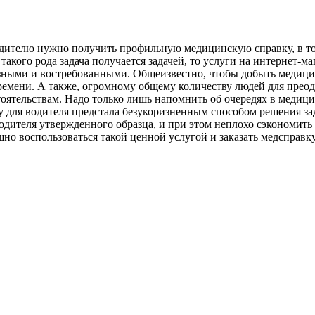
 водителю нужно получить профильную медицинскую справку, в т
такого рода задача получается задачей, то услуги на интернет-м
зными и востребованными. Общеизвестно, чтобы добыть медици
 времени. А также, огромному общему количеству людей для прео
бстоятельствам. Надо только лишь напомнить об очередях в меди
 для водителя предстала безукоризненным способом решения за
дителя утвержденного образца, и при этом неплохо сэкономить 
но воспользоваться такой ценной услугой и заказать медсправку