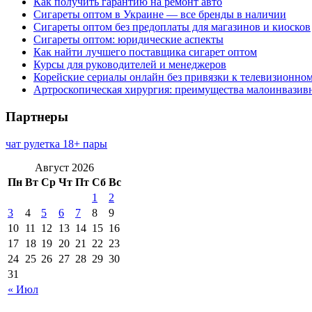
Как получить гарантию на ремонт авто
Сигареты оптом в Украине — все бренды в наличии
Сигареты оптом без предоплаты для магазинов и киосков
Сигареты оптом: юридические аспекты
Как найти лучшего поставщика сигарет оптом
Курсы для руководителей и менеджеров
Корейские сериалы онлайн без привязки к телевизионно
Артроскопическая хирургия: преимущества малоинвазив
Партнеры
чат рулетка 18+ пары
Август 2026
Пн
Вт
Ср
Чт
Пт
Сб
Вс
1
2
3
4
5
6
7
8
9
10
11
12
13
14
15
16
17
18
19
20
21
22
23
24
25
26
27
28
29
30
31
« Июл