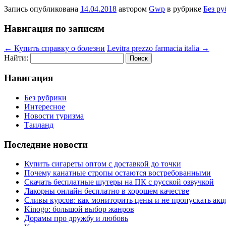
Запись опубликована
14.04.2018
автором
Gwp
в рубрике
Без р
Навигация по записям
←
Купить справку о болезни
Levitra prezzo farmacia italia
→
Найти:
Навигация
Без рубрики
Интересное
Новости туризма
Таиланд
Последние новости
Купить сигареты оптом с доставкой до точки
Почему канатные стропы остаются востребованными
Скачать бесплатные шутеры на ПК с русской озвучкой
Лакорны онлайн бесплатно в хорошем качестве
Сливы курсов: как мониторить цены и не пропускать ак
Kinogo: большой выбор жанров
Дорамы про дружбу и любовь