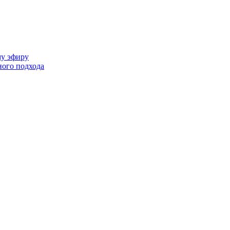
му эфиру
ного подхода