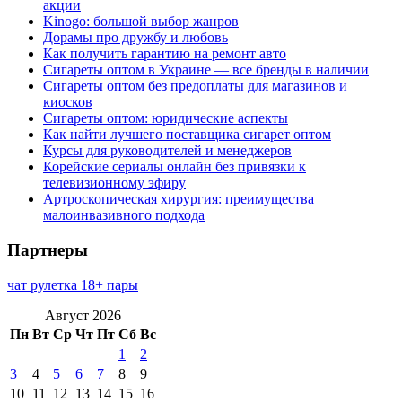
акции
Kinogo: большой выбор жанров
Дорамы про дружбу и любовь
Как получить гарантию на ремонт авто
Сигареты оптом в Украине — все бренды в наличии
Сигареты оптом без предоплаты для магазинов и
киосков
Сигареты оптом: юридические аспекты
Как найти лучшего поставщика сигарет оптом
Курсы для руководителей и менеджеров
Корейские сериалы онлайн без привязки к
телевизионному эфиру
Артроскопическая хирургия: преимущества
малоинвазивного подхода
Партнеры
чат рулетка 18+ пары
Август 2026
Пн
Вт
Ср
Чт
Пт
Сб
Вс
1
2
3
4
5
6
7
8
9
10
11
12
13
14
15
16