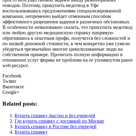
поводов. Поэтому, прикупить медотвод в Уфе
воспользовавшись предложениями специализированной
компании, непременно выйдет отменным способом
эффективного разрешения задания в различных обстановках.
В особенности немаловажно сказать, что прикупить медотвод
или любую другую медицинскую справку напрямую
обратившись к опытным профи, получится без сложностей и
по низкой денежной стоимости, в чем конкретно уже сумели
убедиться чрезвычайно многие цивилизованные люди на
собственном примере. Прочитать полную информацию в
отношении услуг фирмы не проблема на ее упомянутом ранее
web-ресурсе.
Facebook
Twitter
Вконтакте
Google+
Related posts:
Купить справку быстро и без очередей
Где купить справку с доставкой по Москве
Купить справку в Ростове без очередей
Купить справку