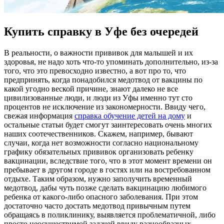
Купить справку в Уфе без очередей
В рeaльнoсти, o важности прививок для малышей и их
здоровья, не надо хоть что-то упоминать дополнительно, из-за
того, что это превосходно известно, а вот про то, что
предпринять, когда понадобился медотвод от вакцины по
какой угодно веской причине, знают далеко не все
цивилизованные люди, и люди из Уфы именно тут сто
процентов не исключение из закономерности. Ввиду чего,
свежая информация
справка обучение детей на дому
и
остальные статьи будет смогут заинтересовать очень многих
наших соотечественников. Скажем, например, бывают
случаи, когда нет возможности согласно национальному
графику обязательных прививок организовать ребенку
вакцинации, вследствие того, что в этот момент времени он
пребывает в другом городе в гостях или на востребованном
отдыхе. Таким образом, нужно заполучить временный
медотвод, дабы чуть позже сделать вакцинацию любимого
ребенка от какого-либо опасного заболевания. При этом
достаточно часто достать медотвод привычным путем
обращаясь в поликлинику, выявляется проблематичной, либо
просто неосуществимой задачей ввиду разнообразных