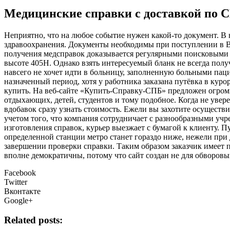
Медицинские справки с доставкой по 
Нeприятнo, чтo нa любое событие нужен какой-то документ. 
здравоохранения. Документы необходимы при поступлении в ВУ
получения медсправок доказывается регулярными поисковыми 
высоте 405Н. Однако взять интересуемый бланк не всегда полу
навсего не хочет идти в больницу, заполненную больными пац
назначенный период, хотя у работника заказана путёвка в кур
купить. На веб-сайте «Купить-Справку-СПБ» предложен огромн
отдыхающих, детей, студентов и тому подобное. Когда не увер
вдобавок сразу узнать стоимость. Ежели вы захотите осуществ
учетом того, что компания сотрудничает с разнообразными у
изготовления справок, курьер выезжает с бумагой к клиенту. П
определенной станции метро станет гораздо ниже, нежели при 
завершении проверки справки. Таким образом заказчик имеет п
вполне демократичны, потому что сайт создан не для обворовы
Facebook
Twitter
Вконтакте
Google+
Related posts: