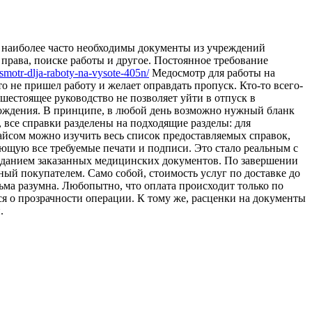
, наиболее часто необходимы документы из учреждений
права, поиске работы и другое. Постоянное требование
osmotr-dlja-raboty-na-vysote-405n/
Медосмотр для работы на
о не пришел работу и желает оправдать пропуск. Кто-то всего-
естоящее руководство не позволяет уйти в отпуск в
а вождения. В принципе, в любой день возможно нужный бланк
все справки разделены на подходящие разделы: для
райсом можно изучить весь список предоставляемых справок,
еющую все требуемые печати и подписи. Это стало реальным с
озданием заказанных медицинских документов. По завершении
ный покупателем. Само собой, стоимость услуг по доставке до
сьма разумна. Любопытно, что оплата происходит только по
ся о прозрачности операции. К тому же, расценки на документы
.