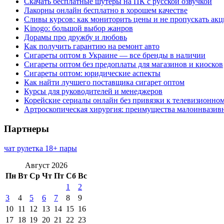
Скачать бесплатные шутеры на ПК с русской озвучкой
Лакорны онлайн бесплатно в хорошем качестве
Сливы курсов: как мониторить цены и не пропускать ак
Kinogo: большой выбор жанров
Дорамы про дружбу и любовь
Как получить гарантию на ремонт авто
Сигареты оптом в Украине — все бренды в наличии
Сигареты оптом без предоплаты для магазинов и киосков
Сигареты оптом: юридические аспекты
Как найти лучшего поставщика сигарет оптом
Курсы для руководителей и менеджеров
Корейские сериалы онлайн без привязки к телевизионно
Артроскопическая хирургия: преимущества малоинвазив
Партнеры
чат рулетка 18+ пары
Август 2026
Пн
Вт
Ср
Чт
Пт
Сб
Вс
1
2
3
4
5
6
7
8
9
10
11
12
13
14
15
16
17
18
19
20
21
22
23