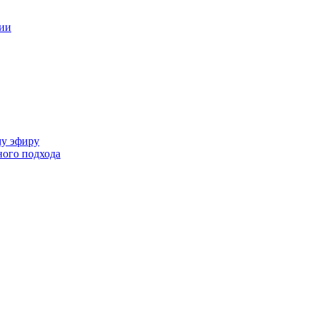
ции
му эфиру
ного подхода