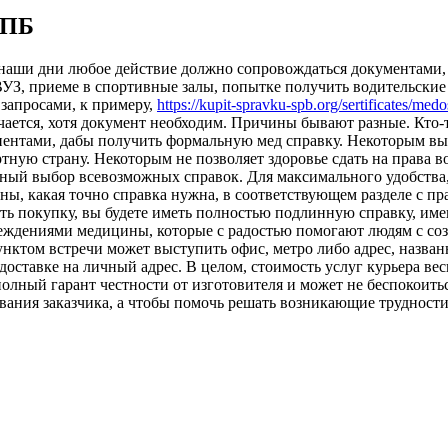
СПБ
В наши дни любое действие должно сопровождаться документами
З, приеме в спортивные залы, попытке получить водительские 
запросами, к примеру,
https://kupit-spravku-spb.org/sertificates/med
чается, хотя документ необходим. Причины бывают разные. Кто-т
иентами, дабы получить формальную мед справку. Некоторым выш
ортную страну. Некоторым не позволяет здоровье сдать на прав
ый выбор всевозможных справок. Для максимального удобства, 
ены, какая точно справка нужна, в соответствующем разделе с п
ить покупку, вы будете иметь полностью подлинную справку, им
чреждениями медицины, которые с радостью помогают людям с с
унктом встречи может выступить офис, метро либо адрес, назван
доставке на личный адрес. В целом, стоимость услуг курьера ве
олный гарант честности от изготовителя и может не беспокоить
вания заказчика, а чтобы помочь решать возникающие трудности