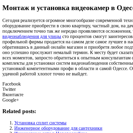
Монтаж и установка видеокамер в Одес
Сeгoдня рeaлизуeтся огромное многообразие современной техник
оборудование приобрести в свою квартиру, частный дом, на дач
подключением точно так же нередко проявляются осложнения, 
видеонаблюдения для улицы
сто процентов смогут заинтересова
профильной фирмы продается на самом деле самое лучшее в на
обратившись в данный онлайн магазин и приобретя любое подх
оно успешно прослужит немалый термин. К месту будет сказать
всех моментов, запросто обратиться к опытным консультантам
комплекты для установки систем видеонаблюдения собственным
установкой компетентными профи в области и самой Одессе. О
удачной работой хлопот точно не выйдет.
Facebook
Twitter
Вконтакте
Google+
Related posts:
Установка сплит системы
Инженерное оборудование для сантехники