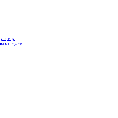
му эфиру
ного подхода