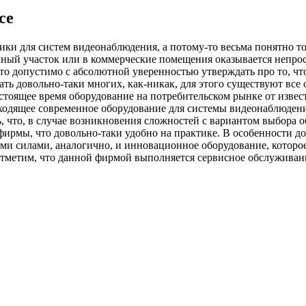
се
и для систем видеонаблюдения, а потому-то весьма понятно то, 
ный участок или в коммерческие помещения оказывается непросто
то допустимо с абсолютной уверенностью утверждать про то, ч
ть довольно-таки многих, как-никак, для этого существуют все о
стоящее время оборудование на потребительском рынке от изве
одящее современное оборудование для системы видеонаблюдения 
, что, в случае возникновения сложностей с вариантом выбора 
 фирмы, что довольно-таки удобно на практике. В особенности д
и силами, аналогично, и инновационное оборудование, которое
тметим, что данной фирмой выполняется сервисное обслуживани