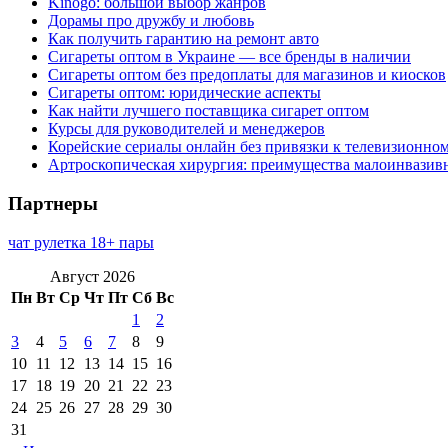
Kinogo: большой выбор жанров
Дорамы про дружбу и любовь
Как получить гарантию на ремонт авто
Сигареты оптом в Украине — все бренды в наличии
Сигареты оптом без предоплаты для магазинов и киосков
Сигареты оптом: юридические аспекты
Как найти лучшего поставщика сигарет оптом
Курсы для руководителей и менеджеров
Корейские сериалы онлайн без привязки к телевизионно
Артроскопическая хирургия: преимущества малоинвазив
Партнеры
чат рулетка 18+ пары
Август 2026
Пн
Вт
Ср
Чт
Пт
Сб
Вс
1
2
3
4
5
6
7
8
9
10
11
12
13
14
15
16
17
18
19
20
21
22
23
24
25
26
27
28
29
30
31