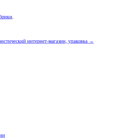
убрики
.
истический интернет-магазин, упаковка
→
ции