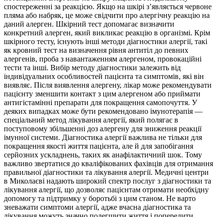
спостереженні за реакцією. Якщо на шкірі з’являється червоне
пляма або набряк, це може свідчити про алергічну реакцію на
даний алерген. Шкірний тест допомагає визначити
конкретний алерген, який викликає реакцію в організмі. Крім
шкірного тесту, існують інші методи діагностики алергії, такі
як кровний тест на визначення рівня антитіл до певних
алергенів, проба з навантаженням алергеном, провокаційні
тести та інші. Вибір методу діагностики залежить від
індивідуальних особливостей пацієнта та симптомів, які він
виявляє. Після виявлення алергену, лікар може рекомендувати
пацієнту зменшити контакт з цим алергеном або приймати
антигістамінні препарати для покращення самопочуття. У
деяких випадках може бути рекомендовано імунотерапія —
спеціальний метод лікування алергії, який полягає в
поступовому збільшенні доз алергену для зниження реакції
імунної системи. Діагностика алергії важлива не тільки для
покращення якості життя пацієнта, але й для запобігання
серйозних ускладнень, таких як анафілактичний шок. Тому
важливо звертатися до кваліфікованих фахівців для отримання
правильної діагностики та лікування алергії. Медичні центри
в Миколаєві надають широкий спектр послуг з діагностики та
лікування алергії, що дозволяє пацієнтам отримати необхідну
допомогу та підтримку у боротьбі з цим станом. Не варто
зневажати симптоми алергії, адже вчасна діагностика та
лікування можуть значно полегшити життя і попередити