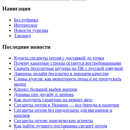
Навигация
Без рубрики
Интересное
Новости туризма
Таиланд
Последние новости
Купить сигареты оптом с доставкой до точки
Почему канатные стропы остаются востребованными
Скачать бесплатные шутеры на ПК с русской озвучкой
Лакорны онлайн бесплатно в хорошем качестве
Сливы курсов: как мониторить цены и не пропускать
акции
Kinogo: большой выбор жанров
Дорамы про дружбу и любовь
Как получить гарантию на ремонт авто
Сигареты оптом в Украине — все бренды в наличии
Сигареты оптом без предоплаты для магазинов и
киосков
Сигареты оптом: юридические аспекты
Как найти лучшего поставщика сигарет оптом