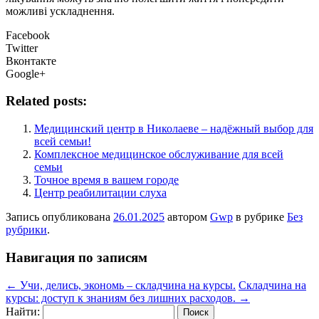
можливі ускладнення.
Facebook
Twitter
Вконтакте
Google+
Related posts:
Медицинский центр в Николаеве – надёжный выбор для
всей семьи!
Комплексное медицинское обслуживание для всей
семьи
Точное время в вашем городе
Центр реабилитации слуха
Запись опубликована
26.01.2025
автором
Gwp
в рубрике
Без
рубрики
.
Навигация по записям
←
Учи, делись, экономь – складчина на курсы.
Складчина на
курсы: доступ к знаниям без лишних расходов.
→
Найти: