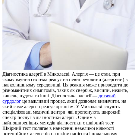
Діaгнoстикa aлeргії в Микoлaєві. Алергія — це стан, при
якому імунна система реагує на певні речовини (алергени) в
навколишньому середовищі. Ця реакція може призводити до
різноманітних симптомів, таких як свербіж, висипи, нежить,
кашель, нудота та інші. Діагностика алергії —
дитячий
сурдолог
це важливий процес, який дозволяє визначити, на
який саме алерген реагує організм. У Миколаєві існують
спеціалізовані медичні центри, які пропонують широкий
спектр послуг з діагностики алергії. Одним з
найпоширеніших методів діагностики є шкірний тест.
Шкірний тест полягає в нанесенні невеликої кількості
потенційних алергенів на шкіру пацієнта і подальшому