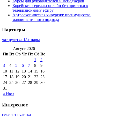
Курсы для руководителей и менеджеров
Корейские сериалы онлайн без привязки к
телевизионному эфиру
Артроскопическая хирургия: преимущества
малоинвазивного подхода
Партнеры
чат рулетка 18+ пары
Август 2026
Пн
Вт
Ср
Чт
Пт
Сб
Вс
1
2
3
4
5
6
7
8
9
10
11
12
13
14
15
16
17
18
19
20
21
22
23
24
25
26
27
28
29
30
31
« Июл
Интересное
секс чат рулетка