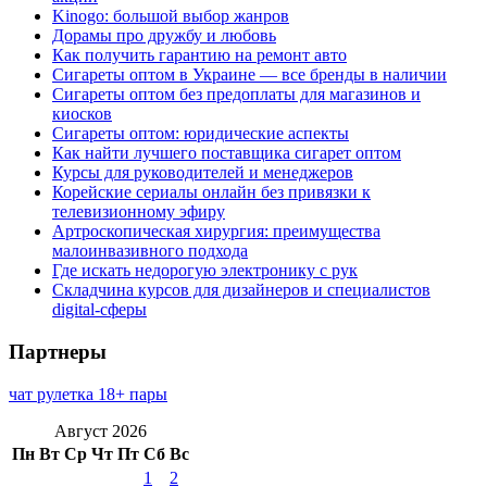
Kinogo: большой выбор жанров
Дорамы про дружбу и любовь
Как получить гарантию на ремонт авто
Сигареты оптом в Украине — все бренды в наличии
Сигареты оптом без предоплаты для магазинов и
киосков
Сигареты оптом: юридические аспекты
Как найти лучшего поставщика сигарет оптом
Курсы для руководителей и менеджеров
Корейские сериалы онлайн без привязки к
телевизионному эфиру
Артроскопическая хирургия: преимущества
малоинвазивного подхода
Где искать недорогую электронику с рук
Складчина курсов для дизайнеров и специалистов
digital-сферы
Партнеры
чат рулетка 18+ пары
Август 2026
Пн
Вт
Ср
Чт
Пт
Сб
Вс
1
2