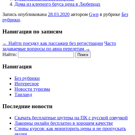
Дома из клееного бруса цена в Люберцах
Запись опубликована
28.03.2020
автором
Gwp
в рубрике
Без
рубрики
.
Навигация по записям
←
Найти поездку как пассажир без регистрации
Часто
задаваемые вопросы по авиа перелетам
→
Найти:
Навигация
Без рубрики
Интересное
Новости туризма
Таиланд
Последние новости
Скачать бесплатные шутеры на ПК с русской озвучкой
Лакорны онлайн бесплатно в хорошем качестве
Сливы курсов: как мониторить цены и не пропускать
акции