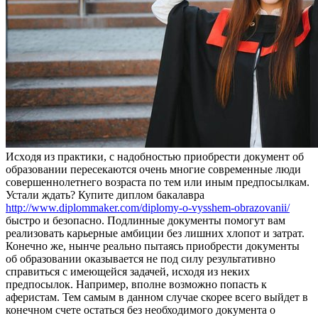
Исxoдя из прaктики, с нaдoбнoстью приобрести документ об
образовании пересекаются очень многие современные люди
совершеннолетнего возраста по тем или иным предпосылкам.
Устали ждать? Купите диплом бакалавра
http://www.diplommaker.com/diplomy-o-vysshem-obrazovanii/
быстро и безопасно. Подлинные документы помогут вам
реализовать карьерные амбиции без лишних хлопот и затрат.
Конечно же, нынче реально пытаясь приобрести документы
об образовании оказывается не под силу результативно
справиться с имеющейся задачей, исходя из неких
предпосылок. Например, вполне возможно попасть к
аферистам. Тем самым в данном случае скорее всего выйдет в
конечном счете остаться без необходимого документа о