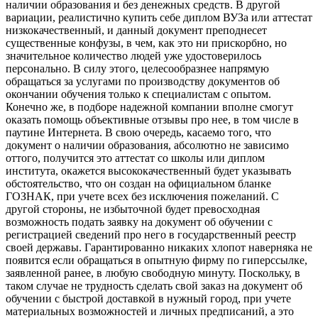
наличии образования и без денежных средств. В другой
вариации, реалистично купить себе диплом ВУЗа или аттестат
низкокачественный, и данный документ преподнесет
существенные конфузы, в чем, как это ни прискорбно, но
значительное количество людей уже удостоверилось
персонально. В силу этого, целесообразнее напрямую
обращаться за услугами по производству документов об
окончании обучения только к специалистам с опытом.
Конечно же, в подборе надежной компании вполне смогут
оказать помощь объективные отзывы про нее, в том числе в
паутине Интернета. В свою очередь, касаемо того, что
документ о наличии образования, абсолютно не зависимо
оттого, получится это аттестат со школы или диплом
института, окажется высококачественный будет указывать
обстоятельство, что он создан на официальном бланке
ГОЗНАК, при учете всех без исключения пожеланий. С
другой стороны, не избыточной будет превосходная
возможность подать заявку на документ об обучении с
регистрацией сведений про него в государственный реестр
своей державы. Гарантированно никаких хлопот наверняка не
появится если обращаться в опытную фирму по гиперссылке,
заявленной ранее, в любую свободную минуту. Поскольку, в
таком случае не трудность сделать свой заказ на документ об
обучении с быстрой доставкой в нужный город, при учете
материальных возможностей и личных предписаний, а это