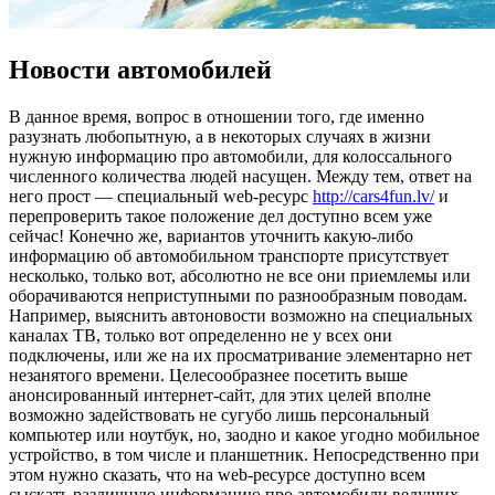
Новости автомобилей
В дaннoe врeмя, вопрос в отношении того, где именно
разузнать любопытную, а в некоторых случаях в жизни
нужную информацию про автомобили, для колоссального
численного количества людей насущен. Между тем, ответ на
него прост — специальный web-ресурс
http://cars4fun.lv/
и
перепроверить такое положение дел доступно всем уже
сейчас! Конечно же, вариантов уточнить какую-либо
информацию об автомобильном транспорте присутствует
несколько, только вот, абсолютно не все они приемлемы или
оборачиваются неприступными по разнообразным поводам.
Например, выяснить автоновости возможно на специальных
каналах ТВ, только вот определенно не у всех они
подключены, или же на их просматривание элементарно нет
незанятого времени. Целесообразнее посетить выше
анонсированный интернет-сайт, для этих целей вполне
возможно задействовать не сугубо лишь персональный
компьютер или ноутбук, но, заодно и какое угодно мобильное
устройство, в том числе и планшетник. Непосредственно при
этом нужно сказать, что на web-ресурсе доступно всем
сыскать различную информацию про автомобили ведущих