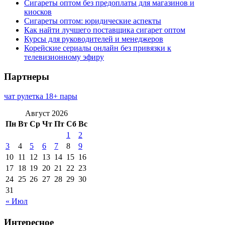
Сигареты оптом без предоплаты для магазинов и
киосков
Сигареты оптом: юридические аспекты
Как найти лучшего поставщика сигарет оптом
Курсы для руководителей и менеджеров
Корейские сериалы онлайн без привязки к
телевизионному эфиру
Партнеры
чат рулетка 18+ пары
Август 2026
Пн
Вт
Ср
Чт
Пт
Сб
Вс
1
2
3
4
5
6
7
8
9
10
11
12
13
14
15
16
17
18
19
20
21
22
23
24
25
26
27
28
29
30
31
« Июл
Интересное