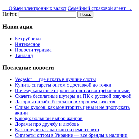
←
Обмен электронных валют
Семейный страховой агент
→
Найти:
Навигация
Без рубрики
Интересное
Новости туризма
Таиланд
Последние новости
Vegaslot — где играть в лучшие слоты
Купить сигареты оптом с доставкой до точки
Почему канатные стропы остаются востребованными
Скачать бесплатные шутеры на ПК с русской озвучкой
Лакорны онлайн бесплатно в хорошем качестве
Сливы курсов: как мониторить цены и не пропускать
акции
Kinogo: большой выбор жанров
Дорамы про дружбу и любовь
Как получить гарантию на ремонт авто
Сигареты оптом в Украине — все бренды в наличии