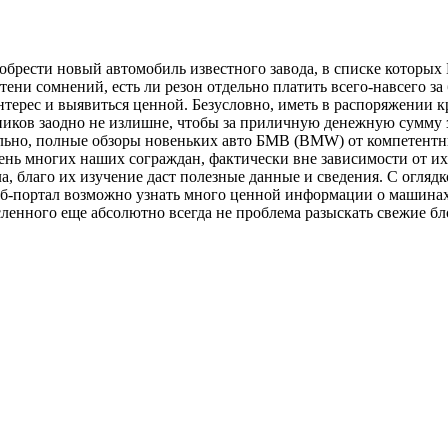
иобрести новый автомобиль известного завода, в списке которы
ся тени сомнений, есть ли резон отдельно платить всего-навсего
нтерес и выявиться ценной. Безусловно, иметь в распоряжени
нников заодно не излишне, чтобы за приличную денежную сумму
льно, полные обзоры новеньких авто БМВ (BMW) от компетентн
ень многих наших сограждан, фактически вне зависимости от их
 благо их изучение даст полезные данные и сведения. С оглядк
еб-портал возможно узнать много ценной информации о машинах 
ленного еще абсолютно всегда не проблема разыскать свежие бл