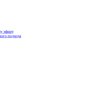
му эфиру
ного подхода