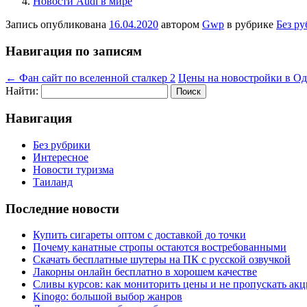
Новости Audi в мире
Запись опубликована
16.04.2020
автором
Gwp
в рубрике
Без р
Навигация по записям
←
Фан сайт по вселенной сталкер 2
Цены на новостройки в Од
Найти:
Навигация
Без рубрики
Интересное
Новости туризма
Таиланд
Последние новости
Купить сигареты оптом с доставкой до точки
Почему канатные стропы остаются востребованными
Скачать бесплатные шутеры на ПК с русской озвучкой
Лакорны онлайн бесплатно в хорошем качестве
Сливы курсов: как мониторить цены и не пропускать ак
Kinogo: большой выбор жанров