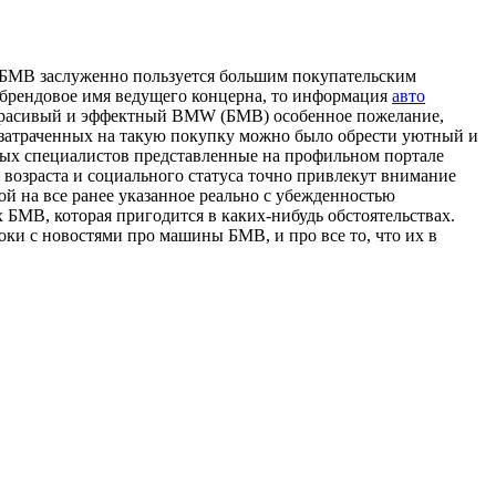
х БМВ заслуженно пользуется большим покупательским
 за брендовое имя ведущего концерна, то информация
авто
и красивый и эффектный BMW (БМВ) особенное пожелание,
 затраченных на такую покупку можно было обрести уютный и
ых специалистов представленные на профильном портале
 возраста и социального статуса точно привлекут внимание
ой на все ранее указанное реально с убежденностью
БМВ, которая пригодится в каких-нибудь обстоятельствах.
оки с новостями про машины БМВ, и про все то, что их в