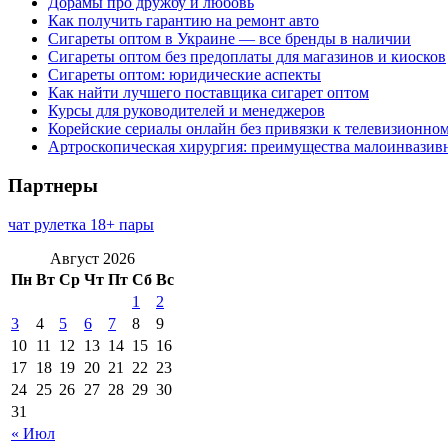
Дорамы про дружбу и любовь
Как получить гарантию на ремонт авто
Сигареты оптом в Украине — все бренды в наличии
Сигареты оптом без предоплаты для магазинов и киосков
Сигареты оптом: юридические аспекты
Как найти лучшего поставщика сигарет оптом
Курсы для руководителей и менеджеров
Корейские сериалы онлайн без привязки к телевизионно
Артроскопическая хирургия: преимущества малоинвазив
Партнеры
чат рулетка 18+ пары
Август 2026
Пн
Вт
Ср
Чт
Пт
Сб
Вс
1
2
3
4
5
6
7
8
9
10
11
12
13
14
15
16
17
18
19
20
21
22
23
24
25
26
27
28
29
30
31
« Июл