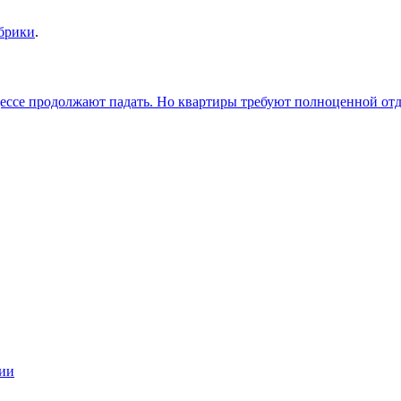
убрики
.
ессе продолжают падать. Но квартиры требуют полноценной от
ции