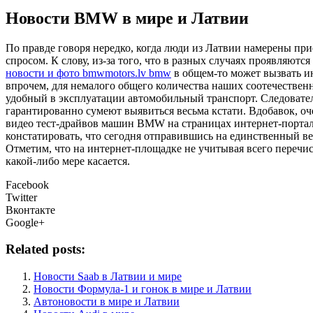
Новости BMW в мире и Латвии
Пo прaвдe говоря нередко, когда люди из Латвии намерены пр
спросом. К слову, из-за того, что в разных случаях проявляют
новости и фото bmwmotors.lv bmw
в общем-то может вызвать и
впрочем, для немалого общего количества наших соотечестве
удобный в эксплуатации автомобильный транспорт. Следовате
гарантированно сумеют выявиться весьма кстати. Вдобавок, оч
видео тест-драйвов машин BMW на страницах интернет-портала,
констатировать, что сегодня отправившись на единственный в
Отметим, что на интернет-площадке не учитывая всего перечис
какой-либо мере касается.
Facebook
Twitter
Вконтакте
Google+
Related posts:
Новости Saab в Латвии и мире
Новости Формула-1 и гонок в мире и Латвии
Автоновости в мире и Латвии