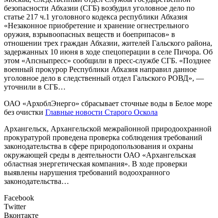
безопасности Абхазии (СГБ) возбудил уголовное дело по
статье 217 ч.1 уголовного кодекса республики Абхазия
«Незаконное приобретение и хранение огнестрельного
оружия, взрывоопасных веществ и боеприпасов» в
отношении трех граждан Абхазии, жителей Гальского района,
задержанных 10 июня в ходе спецоперации в селе Пичора. Об
этом «Апсныпресс» сообщили в пресс-службе СГБ. «Позднее
военный прокурор Республики Абхазия направил данное
уголовное дело в следственный отдел Гальского РОВД», —
уточнили в СГБ…
ОАО «АрхоблЭнерго» сбрасывает сточные воды в Белое море
без очистки
Главные новости Старого Оскола
Архангельск, Архангельской межрайонной природоохранной
прокуратурой проведена проверка соблюдения требований
законодательства в сфере природопользования и охраны
окружающей среды в деятельности ОАО «Архангельская
областная энергетическая компания». В ходе проверки
выявлены нарушения требований водоохранного
законодательства…
Facebook
Twitter
Вконтакте