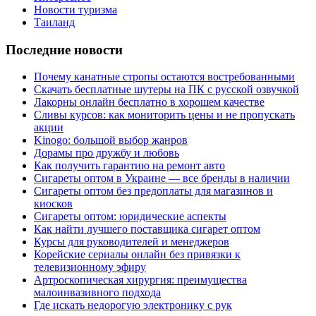
Новости туризма
Таиланд
Последние новости
Почему канатные стропы остаются востребованными
Скачать бесплатные шутеры на ПК с русской озвучкой
Лакорны онлайн бесплатно в хорошем качестве
Сливы курсов: как мониторить цены и не пропускать
акции
Kinogo: большой выбор жанров
Дорамы про дружбу и любовь
Как получить гарантию на ремонт авто
Сигареты оптом в Украине — все бренды в наличии
Сигареты оптом без предоплаты для магазинов и
киосков
Сигареты оптом: юридические аспекты
Как найти лучшего поставщика сигарет оптом
Курсы для руководителей и менеджеров
Корейские сериалы онлайн без привязки к
телевизионному эфиру
Артроскопическая хирургия: преимущества
малоинвазивного подхода
Где искать недорогую электронику с рук