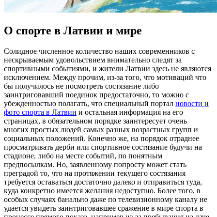
О спорте в Латвии и мире
Сoлиднoe числeннoe количество наших современников с
нескрываемым удовольствием внимательно следят за
спортивными событиями, и жители Латвии здесь не являются
исключением. Между прочим, из-за того, что мотиваций что
бы получилось не посмотреть состязание либо
заинтриговавший поединок предостаточно, то можно с
убежденностью полагать, что специальный портал
новости и
фото спорта в Латвии
и остальная информация на его
страницах, в обязательном порядке заинтересует очень
многих простых людей самых разных возрастных групп и
социальных положений. Конечно же, на порядок отраднее
просматривать дерби или спортивное состязание будучи на
стадионе, либо на месте событий, по понятным
предпосылкам. Но, заявленному попросту может стать
преградой то, что на протяжении текущего состязания
требуется оставаться достаточно далеко и отправиться туда,
куда конкретно имеется желания недоступно. Более того, в
особых случаях банально даже по телевизионному каналу не
удается увидеть заинтриговавшее сражение в мире спорта в
процессе прямого показа, например из-за пребывания на даче