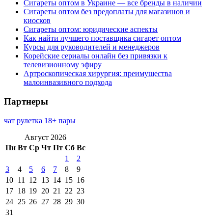
Сигареты оптом в Украине — все бренды в наличии
Сигареты оптом без предоплаты для магазинов и
киосков
Сигареты оптом: юридические аспекты
Как найти лучшего поставщика сигарет оптом
Курсы для руководителей и менеджеров
Корейские сериалы онлайн без привязки к
телевизионному эфиру
Артроскопическая хирургия: преимущества
малоинвазивного подхода
Партнеры
чат рулетка 18+ пары
Август 2026
Пн
Вт
Ср
Чт
Пт
Сб
Вс
1
2
3
4
5
6
7
8
9
10
11
12
13
14
15
16
17
18
19
20
21
22
23
24
25
26
27
28
29
30
31