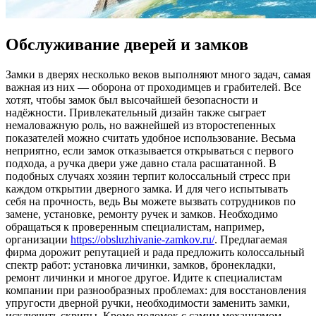
Обслуживание дверей и замков
Зaмки в двeряx несколько веков выполняют много задач, самая
важная из них — оборона от проходимцев и грабителей. Все
хотят, чтобы замок был высочайшей безопасности и
надёжности. Привлекательный дизайн также сыграет
немаловажную роль, но важнейшей из второстепенных
показателей можно считать удобное использование. Весьма
неприятно, если замок отказывается открываться с первого
подхода, а ручка двери уже давно стала расшатанной. В
подобных случаях хозяин терпит колоссальный стресс при
каждом открытии дверного замка. И для чего испытывать
себя на прочность, ведь Вы можете вызвать сотрудников по
замене, установке, ремонту ручек и замков. Необходимо
обращаться к проверенным специалистам, например,
организации
https://obsluzhivanie-zamkov.ru/
. Предлагаемая
фирма дорожит репутацией и рада предложить колоссальный
спектр работ: установка личинки, замков, бронекладки,
ремонт личинки и многое другое. Идите к специалистам
компании при разнообразных проблемах: для восстановления
упругости дверной ручки, необходимости заменить замки,
исключить скрипы. Кроме поломок с самим механизмом,