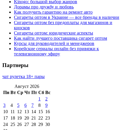
Kinogo: большой выбор жанров
Дорамы про дружбу и любовь
Как получить гарантию на ремонт авто
Сигареты оптом в Украине — все бренды в наличии
Сигареты оптом без предоплаты для магазинов и
киосков
Сигареты оптом: юридические аспекты
Как найти лучшего поставщика сигарет оптом
Курсы для руководителей и менеджеров
Корейские сериалы онлайн без привязки к
телевизионному эфиру
Партнеры
чат рулетка 18+ пары
Август 2026
Пн
Вт
Ср
Чт
Пт
Сб
Вс
1
2
3
4
5
6
7
8
9
10
11
12
13
14
15
16
17
18
19
20
21
22
23
24
25
26
27
28
29
30