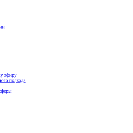
ции
му эфиру
ного подхода
-сферы