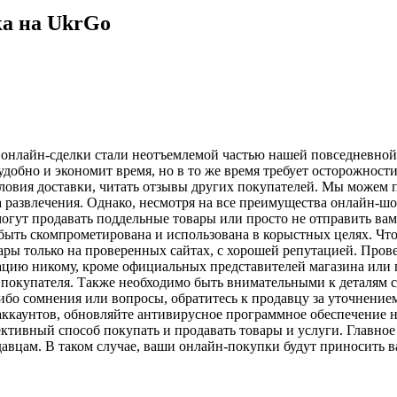
а на UkrGo
онлайн-сделки стали неотъемлемой частью нашей повседневной
 удобно и экономит время, но в то же время требует осторожнос
словия доставки, читать отзывы других покупателей. Мы можем п
а развлечения. Однако, несмотря на все преимущества онлайн-шо
гут продавать поддельные товары или просто не отправить вам
 быть скомпрометирована и использована в корыстных целях. Чт
ры только на проверенных сайтах, с хорошей репутацией. Прове
мацию никому, кроме официальных представителей магазина или
 покупателя. Также необходимо быть внимательными к деталям с
либо сомнения или вопросы, обратитесь к продавцу за уточнение
аккаунтов, обновляйте антивирусное программное обеспечение н
ективный способ покупать и продавать товары и услуги. Главн
вцам. В таком случае, ваши онлайн-покупки будут приносить ва