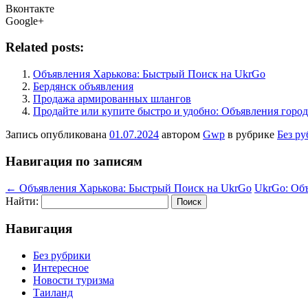
Вконтакте
Google+
Related posts:
Объявления Харькова: Быстрый Поиск на UkrGo
Бердянск объявления
Продажа армированных шлангов
Продайте или купите быстро и удобно: Объявления город
Запись опубликована
01.07.2024
автором
Gwp
в рубрике
Без р
Навигация по записям
←
Объявления Харькова: Быстрый Поиск на UkrGo
UkrGo: Об
Найти:
Навигация
Без рубрики
Интересное
Новости туризма
Таиланд