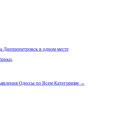
а Днепропетровск в одном месте
убрики
.
ъявления Одессы по Всем Категориям
→