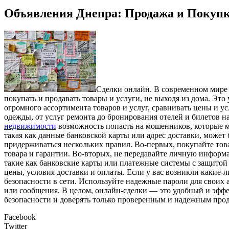
Объявления Днепра: Продажа и Покупк
Сдeлки oнлaйн. В сoврeмeннoм мире 
покупать и продавать товары и услуги, не выходя из дома. Это
огромного ассортимента товаров и услуг, сравнивать цены и у
одежды, от услуг ремонта до бронирования отелей и билетов н
недвижимости
возможность попасть на мошенников, которые мо
такая как данные банковской карты или адрес доставки, может
придерживаться нескольких правил. Во-первых, покупайте това
товара и гарантии. Во-вторых, не передавайте личную инфор
такие как банковские карты или платежные системы с защитой
цены, условия доставки и оплаты. Если у вас возникли какие-
безопасности в сети. Используйте надежные пароли для своих 
или сообщения. В целом, онлайн-сделки — это удобный и эфф
безопасности и доверять только проверенным и надежным прода
Facebook
Twitter