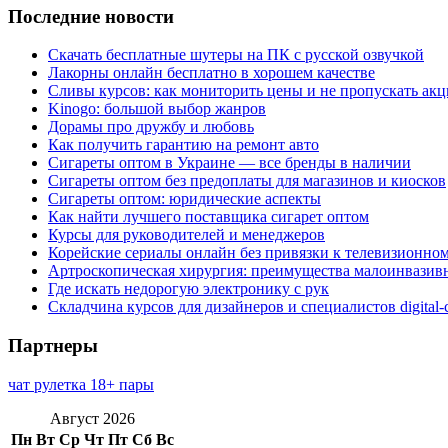
Последние новости
Скачать бесплатные шутеры на ПК с русской озвучкой
Лакорны онлайн бесплатно в хорошем качестве
Сливы курсов: как мониторить цены и не пропускать ак
Kinogo: большой выбор жанров
Дорамы про дружбу и любовь
Как получить гарантию на ремонт авто
Сигареты оптом в Украине — все бренды в наличии
Сигареты оптом без предоплаты для магазинов и киосков
Сигареты оптом: юридические аспекты
Как найти лучшего поставщика сигарет оптом
Курсы для руководителей и менеджеров
Корейские сериалы онлайн без привязки к телевизионно
Артроскопическая хирургия: преимущества малоинвазив
Где искать недорогую электронику с рук
Складчина курсов для дизайнеров и специалистов digital
Партнеры
чат рулетка 18+ пары
Август 2026
Пн
Вт
Ср
Чт
Пт
Сб
Вс