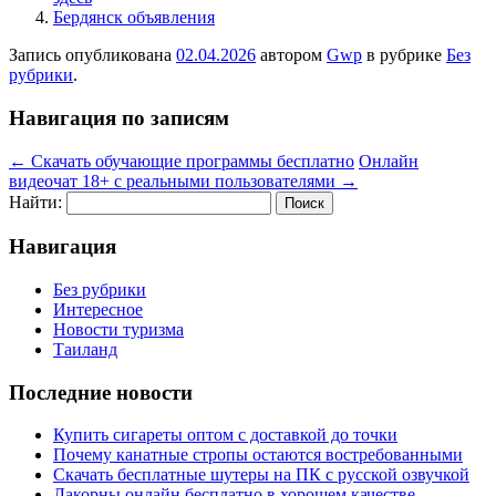
Бердянск объявления
Запись опубликована
02.04.2026
автором
Gwp
в рубрике
Без
рубрики
.
Навигация по записям
←
Скачать обучающие программы бесплатно
Онлайн
видеочат 18+ с реальными пользователями
→
Найти:
Навигация
Без рубрики
Интересное
Новости туризма
Таиланд
Последние новости
Купить сигареты оптом с доставкой до точки
Почему канатные стропы остаются востребованными
Скачать бесплатные шутеры на ПК с русской озвучкой
Лакорны онлайн бесплатно в хорошем качестве