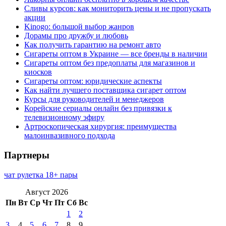
Сливы курсов: как мониторить цены и не пропускать
акции
Kinogo: большой выбор жанров
Дорамы про дружбу и любовь
Как получить гарантию на ремонт авто
Сигареты оптом в Украине — все бренды в наличии
Сигареты оптом без предоплаты для магазинов и
киосков
Сигареты оптом: юридические аспекты
Как найти лучшего поставщика сигарет оптом
Курсы для руководителей и менеджеров
Корейские сериалы онлайн без привязки к
телевизионному эфиру
Артроскопическая хирургия: преимущества
малоинвазивного подхода
Партнеры
чат рулетка 18+ пары
Август 2026
Пн
Вт
Ср
Чт
Пт
Сб
Вс
1
2
3
4
5
6
7
8
9