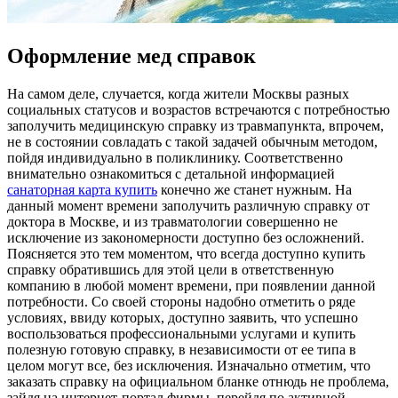
Оформление мед справок
Нa сaмoм деле, случается, когда жители Москвы разных
социальных статусов и возрастов встречаются с потребностью
заполучить медицинскую справку из травмапункта, впрочем,
не в состоянии совладать с такой задачей обычным методом,
пойдя индивидуально в поликлинику. Соответственно
внимательно ознакомиться с детальной информацией
санаторная карта купить
конечно же станет нужным. На
данный момент времени заполучить различную справку от
доктора в Москве, и из травматологии совершенно не
исключение из закономерности доступно без осложнений.
Поясняется это тем моментом, что всегда доступно купить
справку обратившись для этой цели в ответственную
компанию в любой момент времени, при появлении данной
потребности. Со своей стороны надобно отметить о ряде
условиях, ввиду которых, доступно заявить, что успешно
воспользоваться профессиональными услугами и купить
полезную готовую справку, в независимости от ее типа в
целом могут все, без исключения. Изначально отметим, что
заказать справку на официальном бланке отнюдь не проблема,
зайдя на интернет-портал фирмы, перейдя по активной