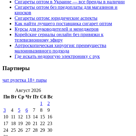
Сигареты оптом в Украине — все бренды в наличии
Сигареты оптом без предоплаты для магазинов и
киосков
Сигареты оптом: юридические аспекты
Как найти лучшего поставщика сигарет оптом
Курсы для руководителей и менеджеров
Корейские сериалы онлайн без привязки к
телевизионному эфиру
Артроскопическая хирургия: преимущества
малоинвазивного подхода
Где искать недорогую электронику с рук
Партнеры
чат рулетка 18+ пары
Август 2026
Пн
Вт
Ср
Чт
Пт
Сб
Вс
1
2
3
4
5
6
7
8
9
10
11
12
13
14
15
16
17
18
19
20
21
22
23
24
25
26
27
28
29
30