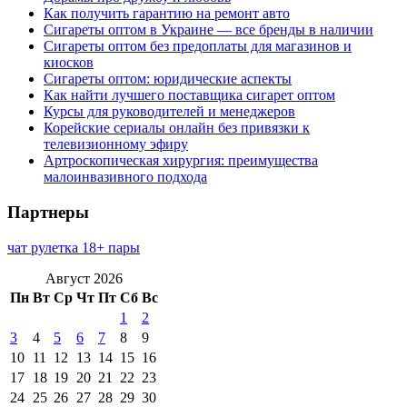
Как получить гарантию на ремонт авто
Сигареты оптом в Украине — все бренды в наличии
Сигареты оптом без предоплаты для магазинов и
киосков
Сигареты оптом: юридические аспекты
Как найти лучшего поставщика сигарет оптом
Курсы для руководителей и менеджеров
Корейские сериалы онлайн без привязки к
телевизионному эфиру
Артроскопическая хирургия: преимущества
малоинвазивного подхода
Партнеры
чат рулетка 18+ пары
Август 2026
Пн
Вт
Ср
Чт
Пт
Сб
Вс
1
2
3
4
5
6
7
8
9
10
11
12
13
14
15
16
17
18
19
20
21
22
23
24
25
26
27
28
29
30