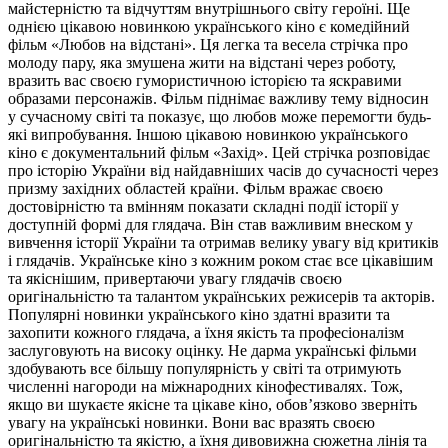
майстерністю та відчуттям внутрішнього світу героїні. Ще
однією цікавою новинкою українського кіно є комедійний
фільм «Любов на відстані». Ця легка та весела стрічка про
молоду пару, яка змушена жити на відстані через роботу,
вразить вас своєю гумористичною історією та яскравими
образами персонажів. Фільм піднімає важливу тему відносин
у сучасному світі та показує, що любов може перемогти будь-
які випробування. Іншою цікавою новинкою українського
кіно є документальний фільм «Захід». Цей стрічка розповідає
про історію України від найдавніших часів до сучасності через
призму західних областей країни. Фільм вражає своєю
достовірністю та вмінням показати складні події історії у
доступній формі для глядача. Він став важливим внеском у
вивчення історії України та отримав велику увагу від критиків
і глядачів. Українське кіно з кожним роком стає все цікавішим
та якіснішим, привертаючи увагу глядачів своєю
оригінальністю та талантом українських режисерів та акторів.
Популярні новинки українського кіно здатні вразити та
захопити кожного глядача, а їхня якість та професіоналізм
заслуговують на високу оцінку. Не дарма українські фільми
здобувають все більшу популярність у світі та отримують
численні нагороди на міжнародних кінофестивалях. Тож,
якщо ви шукаєте якісне та цікаве кіно, обов’язково зверніть
увагу на українські новинки. Вони вас вразять своєю
оригінальністю та якістю, а їхня дивовижна сюжетна лінія та