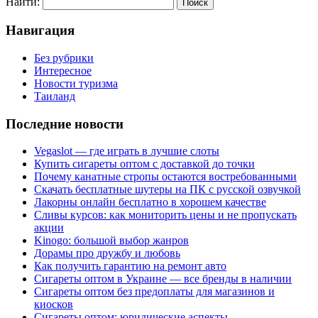
Найти:
Навигация
Без рубрики
Интересное
Новости туризма
Таиланд
Последние новости
Vegaslot — где играть в лучшие слоты
Купить сигареты оптом с доставкой до точки
Почему канатные стропы остаются востребованными
Скачать бесплатные шутеры на ПК с русской озвучкой
Лакорны онлайн бесплатно в хорошем качестве
Сливы курсов: как мониторить цены и не пропускать
акции
Kinogo: большой выбор жанров
Дорамы про дружбу и любовь
Как получить гарантию на ремонт авто
Сигареты оптом в Украине — все бренды в наличии
Сигареты оптом без предоплаты для магазинов и
киосков
Сигареты оптом: юридические аспекты