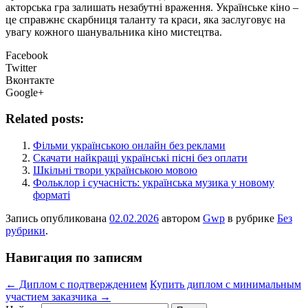
акторська гра залишать незабутні враження. Українське кіно –
це справжнє скарбниця таланту та краси, яка заслуговує на
увагу кожного шанувальника кіно мистецтва.
Facebook
Twitter
Вконтакте
Google+
Related posts:
Фільми українською онлайн без реклами
Скачати найкращі українські пісні без оплати
Шкільні твори українською мовою
Фольклор і сучасність: українська музика у новому
форматі
Запись опубликована
02.02.2026
автором
Gwp
в рубрике
Без
рубрики
.
Навигация по записям
←
Диплом с подтверждением
Купить диплом с минимальным
участием заказчика
→