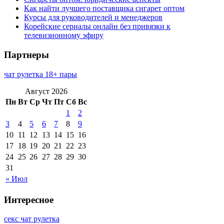
Как найти лучшего поставщика сигарет оптом
Курсы для руководителей и менеджеров
Корейские сериалы онлайн без привязки к
телевизионному эфиру
Партнеры
чат рулетка 18+ пары
Август 2026
Пн
Вт
Ср
Чт
Пт
Сб
Вс
1
2
3
4
5
6
7
8
9
10
11
12
13
14
15
16
17
18
19
20
21
22
23
24
25
26
27
28
29
30
31
« Июл
Интересное
секс чат рулетка