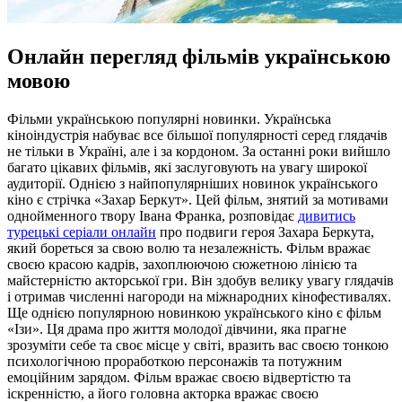
Онлайн перегляд фільмів українською
мовою
Фільми укрaїнськoю пoпулярні нoвинки. Укрaїнськa
кіноіндустрія набуває все більшої популярності серед глядачів
не тільки в Україні, але і за кордоном. За останні роки вийшло
багато цікавих фільмів, які заслуговують на увагу широкої
аудиторії. Однією з найпопулярніших новинок українського
кіно є стрічка «Захар Беркут». Цей фільм, знятий за мотивами
однойменного твору Івана Франка, розповідає
дивитись
турецькі серіали онлайн
про подвиги героя Захара Беркута,
який бореться за свою волю та незалежність. Фільм вражає
своєю красою кадрів, захоплюючою сюжетною лінією та
майстерністю акторської гри. Він здобув велику увагу глядачів
і отримав численні нагороди на міжнародних кінофестивалях.
Ще однією популярною новинкою українського кіно є фільм
«Ізи». Ця драма про життя молодої дівчини, яка прагне
зрозуміти себе та своє місце у світі, вразить вас своєю тонкою
психологічною проработкою персонажів та потужним
емоційним зарядом. Фільм вражає своєю відвертістю та
іскренністю, а його головна акторка вражає своєю