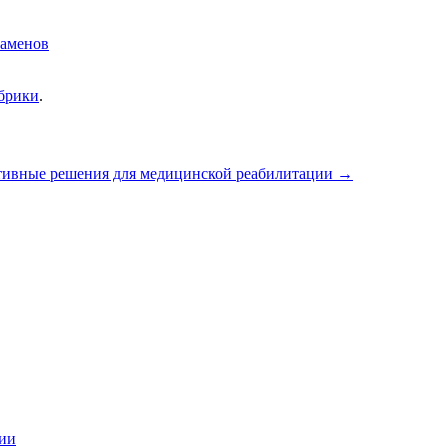
заменов
убрики
.
ивные решения для медицинской реабилитации
→
ции