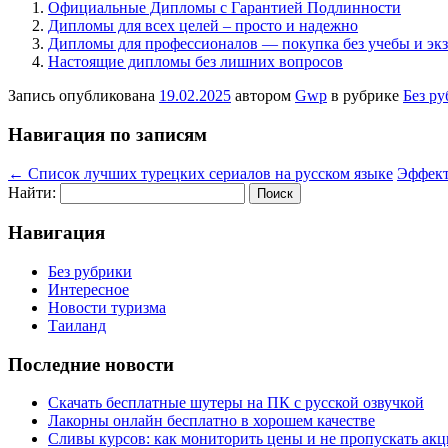
Официальные Дипломы с Гарантией Подлинности
Дипломы для всех целей – просто и надежно
Дипломы для профессионалов — покупка без учебы и эк
Настоящие дипломы без лишних вопросов
Запись опубликована
19.02.2025
автором
Gwp
в рубрике
Без р
Навигация по записям
←
Список лучших турецких сериалов на русском языке
Эффект
Найти:
Навигация
Без рубрики
Интересное
Новости туризма
Таиланд
Последние новости
Скачать бесплатные шутеры на ПК с русской озвучкой
Лакорны онлайн бесплатно в хорошем качестве
Сливы курсов: как мониторить цены и не пропускать ак