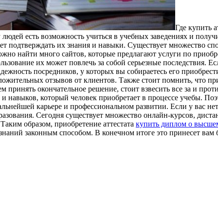
Гдe купить 
 людей есть возможность учиться в учебных заведениях и получи
ет подтверждать их знания и навыки. Существует множество спо
можно найти много сайтов, которые предлагают услуги по приобр
ьзование их может повлечь за собой серьезные последствия. Ес
адежность посредников, у которых вы собираетесь его приобрес
ожительных отзывов от клиентов. Также стоит помнить, что пр
 принять окончательное решение, стоит взвесить все за и прот
й и навыков, который человек приобретает в процессе учебы. По
альнейшей карьере и профессиональном развитии. Если у вас не
разования. Сегодня существует множество онлайн-курсов, дист
 Таким образом, приобретение аттестата
купить диплом о высше
 знаний законным способом. В конечном итоге это принесет вам