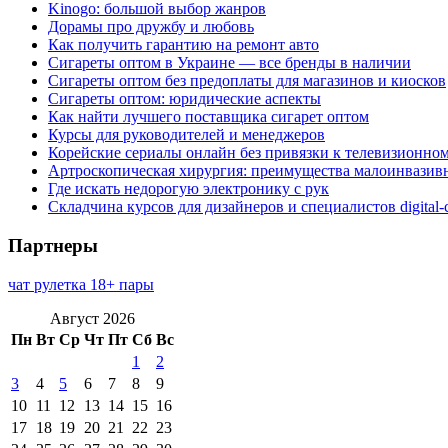
Kinogo: большой выбор жанров
Дорамы про дружбу и любовь
Как получить гарантию на ремонт авто
Сигареты оптом в Украине — все бренды в наличии
Сигареты оптом без предоплаты для магазинов и киосков
Сигареты оптом: юридические аспекты
Как найти лучшего поставщика сигарет оптом
Курсы для руководителей и менеджеров
Корейские сериалы онлайн без привязки к телевизионно
Артроскопическая хирургия: преимущества малоинвазив
Где искать недорогую электронику с рук
Складчина курсов для дизайнеров и специалистов digital
Партнеры
чат рулетка 18+ пары
Август 2026
Пн
Вт
Ср
Чт
Пт
Сб
Вс
1
2
3
4
5
6
7
8
9
10
11
12
13
14
15
16
17
18
19
20
21
22
23