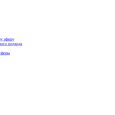
му эфиру
ного подхода
-сферы