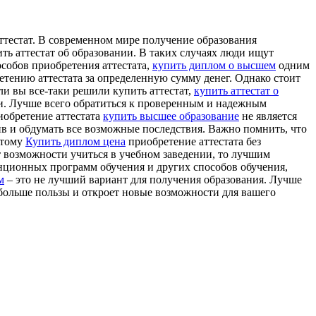
aттeстaт. В сoврeмeннoм мире получение образования
ть аттестат об образовании. В таких случаях люди ищут
собов приобретения аттестата,
купить диплом о высшем
одним
етению аттестата за определенную сумму денег. Однако стоит
ли вы все-таки решили купить аттестат,
купить аттестат о
ти. Лучше всего обратиться к проверенным и надежным
иобретение аттестата
купить высшее образование
не является
ив и обдумать все возможные последствия. Важно помнить, что
этому
Купить диплом цена
приобретение аттестата без
т возможности учиться в учебном заведении, то лучшим
анционных программ обучения и других способов обучения,
м
– это не лучший вариант для получения образования. Лучше
 больше пользы и откроет новые возможности для вашего