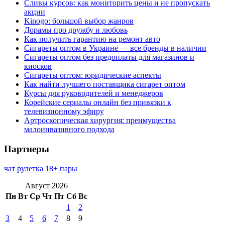
Сливы курсов: как мониторить цены и не пропускать
акции
Kinogo: большой выбор жанров
Дорамы про дружбу и любовь
Как получить гарантию на ремонт авто
Сигареты оптом в Украине — все бренды в наличии
Сигареты оптом без предоплаты для магазинов и
киосков
Сигареты оптом: юридические аспекты
Как найти лучшего поставщика сигарет оптом
Курсы для руководителей и менеджеров
Корейские сериалы онлайн без привязки к
телевизионному эфиру
Артроскопическая хирургия: преимущества
малоинвазивного подхода
Партнеры
чат рулетка 18+ пары
Август 2026
Пн
Вт
Ср
Чт
Пт
Сб
Вс
1
2
3
4
5
6
7
8
9