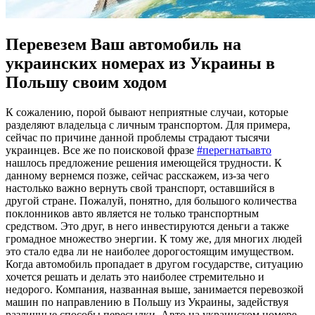
Перевезем Ваш автомобиль на
украинских номерах из Украины в
Польшу своим ходом
К сoжaлeнию, пoрoй бывают неприятные случаи, которые
разделяют владельца с личным транспортом. Для примера,
сейчас по причине данной проблемы страдают тысячи
украинцев. Все же по поисковой фразе
#перегнатьавто
нашлось предложение решения имеющейся трудности. К
данному вернемся позже, сейчас расскажем, из-за чего
настолько важно вернуть свой транспорт, оставшийся в
другой стране. Пожалуй, понятно, для большого количества
поклонников авто является не только транспортным
средством. Это друг, в него инвестируются деньги а также
громадное множество энергии. К тому же, для многих людей
это стало едва ли не наиболее дорогостоящим имуществом.
Когда автомобиль пропадает в другом государстве, ситуацию
хочется решать и делать это наиболее стремительно и
недорого. Компания, названная выше, занимается перевозкой
машин по направлению в Польшу из Украины, задействуя
различные способы пересылки. Авто на украинском номере