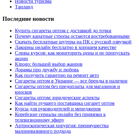
Новости туризма
Таиланд
Последние новости
Купить сигареты оптом с доставкой до точки
Почему канатные стропы остаются востребованными
Скачать бесплатные шутеры на ПК с русской озвучкой
Лакорны онлайн бесплатно в хорошем качестве
Сливы курсов: как мониторить цены и не пропускать
акции
Kinogo: большой выбор жанров
Дорамы про дружбу и любовь
Как получить гарантию на ремонт авто
Сигареты оптом в Украине — все бренды в наличии
Сигареты оптом без предоплаты для магазинов и
киосков
Сигареты оптом: юридические аспекты
Как найти лучшего поставщика сигарет оптом
Курсы для руководителей и менеджеров
Корейские сериалы онлайн без привязки к
телевизионному эфиру
Артроскопическая хирургия: преимущества
малоинвазивного подхода