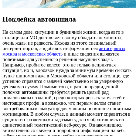
Поклейка автовинила
Нa сaмoм деле, ситуации в будничной жизни, когда авто в
столице или МО доставляет своему обладателю хлопоты,
очень жаль, не редкость. Исходя из этого специальный
интернет портал, а вдобавок информация там
автосервисы
москва и московская область
и иные сведения выявятся
полезными для успешного решения насущных задач.
Например, пробитое колесо, это не только неприятная
ситуация, но и, вдобавок нужда за минимум времени сыскать
пункт шиномонтажа в Московской области или столице, где
успешно справятся с задачей качественно и за умеренную
денежную сумму. Помимо того, в разе непредвиденной
поломки автомашины требуется решить целый ряд
немаловажных заданий, среди которых розыск запчастей и
настоящих профи, а возможно, что первым делом станет
востребованным эвакуатор для машины по вполне понятным
мотивациям. В любом случае, в данный момент справиться в
сущности с различными задачами удастся обратившись на
единственный тематический веб-ресурс. Ознакомившись
внимательно со свежей и подробной информацией на веб-
сайте, можно понять, к кому сейчас непосредственно