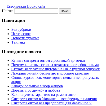
←
Европравда
Порно сайт
→
Найти:
Навигация
Без рубрики
Интересное
Новости туризма
Таиланд
Последние новости
Купить сигареты оптом с доставкой до точки
Почему канатные стропы остаются востребованными
Скачать бесплатные шутеры на ПК с русской озвучкой
Лакорны онлайн бесплатно в хорошем качестве
Сливы курсов: как мониторить цены и не пропускать
акции
Kinogo: большой выбор жанров
Дорамы про дружбу и любовь
Как получить гарантию на ремонт авто
Сигареты оптом в Украине — все бренды в наличии
Сигареты оптом без предоплаты для магазинов и