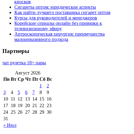
киосков
Сигареты оптом: юридические аспекты
Как найти лучшего поставщика сигарет оптом
Курсы для руководителей и менеджеров
Корейские сериалы онлайн без привязки к
телевизионному эфиру
Артроскопическая хирургия: преимущества
малоинвазивного подхода
Партнеры
чат рулетка 18+ пары
Август 2026
Пн
Вт
Ср
Чт
Пт
Сб
Вс
1
2
3
4
5
6
7
8
9
10
11
12
13
14
15
16
17
18
19
20
21
22
23
24
25
26
27
28
29
30
31
« Июл