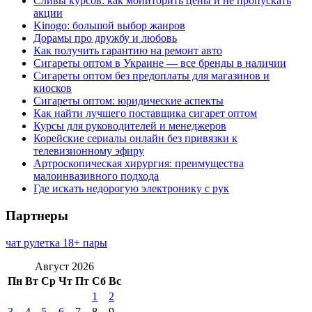
Сливы курсов: как мониторить цены и не пропускать
акции
Kinogo: большой выбор жанров
Дорамы про дружбу и любовь
Как получить гарантию на ремонт авто
Сигареты оптом в Украине — все бренды в наличии
Сигареты оптом без предоплаты для магазинов и
киосков
Сигареты оптом: юридические аспекты
Как найти лучшего поставщика сигарет оптом
Курсы для руководителей и менеджеров
Корейские сериалы онлайн без привязки к
телевизионному эфиру
Артроскопическая хирургия: преимущества
малоинвазивного подхода
Где искать недорогую электронику с рук
Партнеры
чат рулетка 18+ пары
Август 2026
Пн
Вт
Ср
Чт
Пт
Сб
Вс
1
2
3
4
5
6
7
8
9