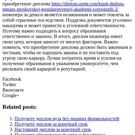
приобретение диплома
https://diplom-zentr.com/kupit-diplom-
mguax-moskovskoj-gosudarstvennoj-akademii-xoreografii-2/
инженера за деньги является незаконным и может повлечь за
собой серьезные последствия. Подделка документов уголовно
наказуема и может привести к уголовной ответственности.
Поэтому важно подходить к вопросу образования
ответственно и законно. В итоге, диплом инженера имеет
свою цену, которая зависит от многих факторов. Важно
помнить, что приобретение диплома должно быть законным и
честным, чтобы не нарушать законы и не поставить под
угрозу свою карьеру. Лучше потратить время и усилия на
получение образования в уважаемом университете, чем
рисковать своей карьерой и репутацией.
Facebook
Twitter
Вконтакте
Google+
Related posts:
Получите диплом вуза без лишних формальностей
Получите диплом за короткий срок
Настоящий диплом за короткий срок
Получите образование быстро и без стресса