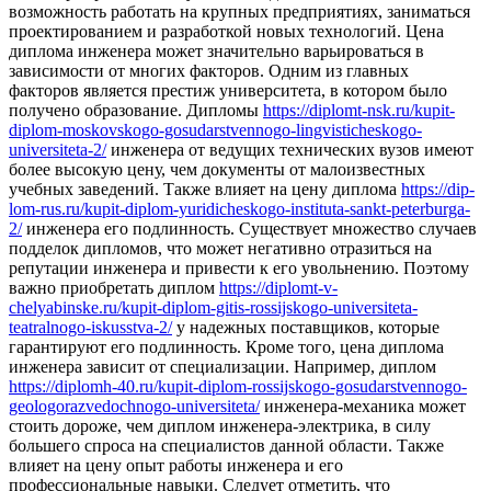
возможность работать на крупных предприятиях, заниматься
проектированием и разработкой новых технологий. Цена
диплома инженера может значительно варьироваться в
зависимости от многих факторов. Одним из главных
факторов является престиж университета, в котором было
получено образование. Дипломы
https://diplomt-nsk.ru/kupit-
diplom-moskovskogo-gosudarstvennogo-lingvisticheskogo-
universiteta-2/
инженера от ведущих технических вузов имеют
более высокую цену, чем документы от малоизвестных
учебных заведений. Также влияет на цену диплома
https://dip-
lom-rus.ru/kupit-diplom-yuridicheskogo-instituta-sankt-peterburga-
2/
инженера его подлинность. Существует множество случаев
подделок дипломов, что может негативно отразиться на
репутации инженера и привести к его увольнению. Поэтому
важно приобретать диплом
https://diplomt-v-
chelyabinske.ru/kupit-diplom-gitis-rossijskogo-universiteta-
teatralnogo-iskusstva-2/
у надежных поставщиков, которые
гарантируют его подлинность. Кроме того, цена диплома
инженера зависит от специализации. Например, диплом
https://diplomh-40.ru/kupit-diplom-rossijskogo-gosudarstvennogo-
geologorazvedochnogo-universiteta/
инженера-механика может
стоить дороже, чем диплом инженера-электрика, в силу
большего спроса на специалистов данной области. Также
влияет на цену опыт работы инженера и его
профессиональные навыки. Следует отметить, что