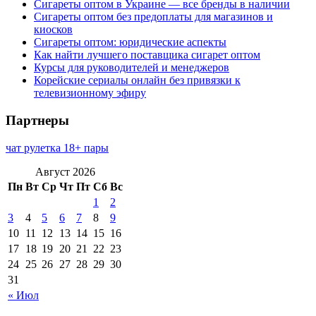
Сигареты оптом в Украине — все бренды в наличии
Сигареты оптом без предоплаты для магазинов и
киосков
Сигареты оптом: юридические аспекты
Как найти лучшего поставщика сигарет оптом
Курсы для руководителей и менеджеров
Корейские сериалы онлайн без привязки к
телевизионному эфиру
Партнеры
чат рулетка 18+ пары
Август 2026
Пн
Вт
Ср
Чт
Пт
Сб
Вс
1
2
3
4
5
6
7
8
9
10
11
12
13
14
15
16
17
18
19
20
21
22
23
24
25
26
27
28
29
30
31
« Июл