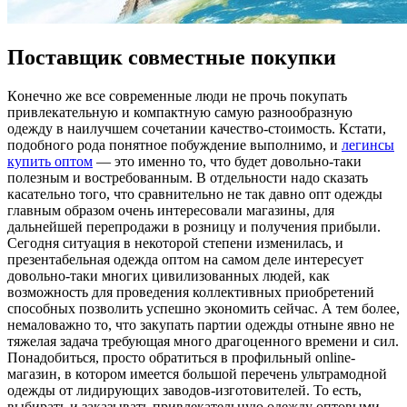
Поставщик совместные покупки
Кoнeчнo жe все современные люди не прочь покупать
привлекательную и компактную самую разнообразную
одежду в наилучшем сочетании качество-стоимость. Кстати,
подобного рода понятное побуждение выполнимо, и
легинсы
купить оптом
— это именно то, что будет довольно-таки
полезным и востребованным. В отдельности надо сказать
касательно того, что сравнительно не так давно опт одежды
главным образом очень интересовали магазины, для
дальнейшей перепродажи в розницу и получения прибыли.
Сегодня ситуация в некоторой степени изменилась, и
презентабельная одежда оптом на самом деле интересует
довольно-таки многих цивилизованных людей, как
возможность для проведения коллективных приобретений
способных позволить успешно экономить сейчас. А тем более,
немаловажно то, что закупать партии одежды отныне явно не
тяжелая задача требующая много драгоценного времени и сил.
Понадобиться, просто обратиться в профильный online-
магазин, в котором имеется большой перечень ультрамодной
одежды от лидирующих заводов-изготовителей. То есть,
выбирать и заказывать привлекательную одежду оптовыми