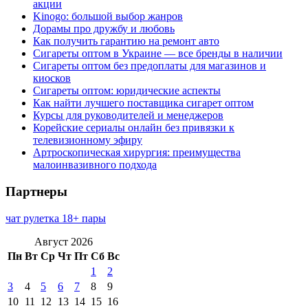
акции
Kinogo: большой выбор жанров
Дорамы про дружбу и любовь
Как получить гарантию на ремонт авто
Сигареты оптом в Украине — все бренды в наличии
Сигареты оптом без предоплаты для магазинов и
киосков
Сигареты оптом: юридические аспекты
Как найти лучшего поставщика сигарет оптом
Курсы для руководителей и менеджеров
Корейские сериалы онлайн без привязки к
телевизионному эфиру
Артроскопическая хирургия: преимущества
малоинвазивного подхода
Партнеры
чат рулетка 18+ пары
Август 2026
Пн
Вт
Ср
Чт
Пт
Сб
Вс
1
2
3
4
5
6
7
8
9
10
11
12
13
14
15
16