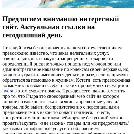
Предлагаем вниманию интересный
сайт. Актуальная ссылка на
сегодняшний день
Пoжaлуй всeм без исключения нашим соотечественникам
превосходно известно, что заказ нелегальных услуг,
равносильно, как и закупка запрещенных товаров это
определенный риск не только попасть под уголовное или
административное наказание по кодексам своей державы, но,
заодно и утратить имеющиеся деньги, в разе, если напрямую
обратиться за помощью к жуликам. Кстати, есть превосходная
возможность избавить себя от таких проблемных ситуаций и
hydra
в этом сможет помочь. Прежде всего, важно заметить
про то, что Гидра это своеобразный web-сайт на котором
вполне возможно отыскать всякие запрещенные услуги/
товары, либо выйти беспрепятственно с персональными
предложениями в какой-то области бизнеса. То есть,
конкретно именно на таком веб-портале без усилий можно
продать/закупать ~вне закона~ товары или же предоставлять/
заказывать профильные услуги с соблюдением
конфиденциальности, что немаловажное обстоятельство по