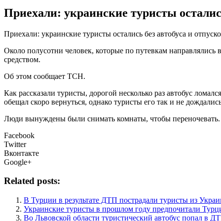
Приехали: украинские туристы остались
Приexaли: украинские туристы остались без автобуса и отпуск
Около полусотни человек, которые по путевкам направлялись в
средством.
Об этом сообщает ТСН.
Как рассказали
туристы, дорогой несколько раз автобус ломалс
обещал скоро вернуться, однако туристы его так и не дождались
Люди вынуждены были снимать комнаты, чтобы переночевать. А
Facebook
Twitter
Вконтакте
Google+
Related posts:
В Турции в результате ДТП пострадали туристы из Укра
Украинские туристы в прошлом году предпочитали Турц
Во Львовской области туристический автобус попал в Д