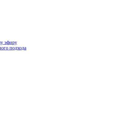
му эфиру
ного подхода