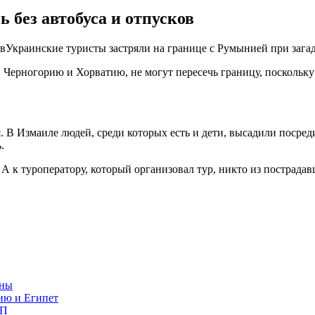
 без автобуса и отпусков
овУкраинские туристы застряли на границе с Румынией при зага
 Черногорию и Хорватию, не могут пересечь границу, поскольку
я. В Измаиле людей, среди которых есть и дети, высадили посред
.
 к туроператору, который организовал тур, никто из пострадав
ины
ию и Египет
ТП