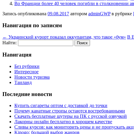
Во Франции более 40 человек погибли в столкновении ав
Запись опубликована
09.08.2017
автором
adminGWP
в рубрике
Навигация по записям
←
Украинский курорт показал оккупантам, что такое «бум»
В Е
Найти:
Навигация
Без рубрики
Интересное
Новости туризма
Таиланд
Последние новости
Купить сигареты оптом с доставкой до точки
Почему канатные стропы остаются востребованными
Скачать бесплатные шутеры на ПК с русской озвучкой
Лакорны онлайн бесплатно в хорошем качестве
Сливы курсов: как мониторить цены и не пропускать ак
Kinogo: большой выбор жанров