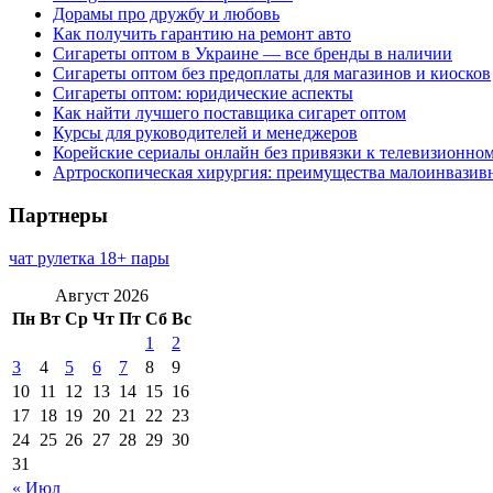
Дорамы про дружбу и любовь
Как получить гарантию на ремонт авто
Сигареты оптом в Украине — все бренды в наличии
Сигареты оптом без предоплаты для магазинов и киосков
Сигареты оптом: юридические аспекты
Как найти лучшего поставщика сигарет оптом
Курсы для руководителей и менеджеров
Корейские сериалы онлайн без привязки к телевизионно
Артроскопическая хирургия: преимущества малоинвазив
Партнеры
чат рулетка 18+ пары
Август 2026
Пн
Вт
Ср
Чт
Пт
Сб
Вс
1
2
3
4
5
6
7
8
9
10
11
12
13
14
15
16
17
18
19
20
21
22
23
24
25
26
27
28
29
30
31
« Июл