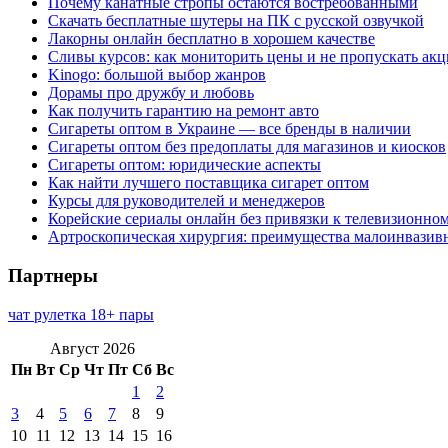
Почему канатные стропы остаются востребованными
Скачать бесплатные шутеры на ПК с русской озвучкой
Лакорны онлайн бесплатно в хорошем качестве
Сливы курсов: как мониторить цены и не пропускать ак
Kinogo: большой выбор жанров
Дорамы про дружбу и любовь
Как получить гарантию на ремонт авто
Сигареты оптом в Украине — все бренды в наличии
Сигареты оптом без предоплаты для магазинов и киосков
Сигареты оптом: юридические аспекты
Как найти лучшего поставщика сигарет оптом
Курсы для руководителей и менеджеров
Корейские сериалы онлайн без привязки к телевизионно
Артроскопическая хирургия: преимущества малоинвазив
Партнеры
чат рулетка 18+ пары
Август 2026
Пн
Вт
Ср
Чт
Пт
Сб
Вс
1
2
3
4
5
6
7
8
9
10
11
12
13
14
15
16