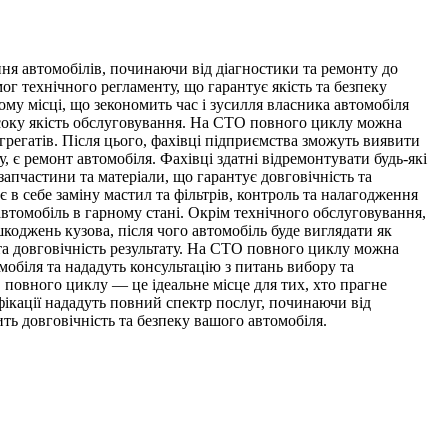
я автомобілів, починаючи від діагностики та ремонту до
г технічного регламенту, що гарантує якість та безпеку
му місці, що зекономить час і зусилля власника автомобіля
високу якість обслуговування. На СТО повного циклу можна
грегатів. Після цього, фахівці підприємства зможуть виявити
 є ремонт автомобіля. Фахівці здатні відремонтувати будь-які
запчастини та матеріали, що гарантує довговічність та
в себе заміну мастил та фільтрів, контроль та налагодження
втомобіль в гарному стані. Окрім технічного обслуговування,
оджень кузова, після чого автомобіль буде виглядати як
 та довговічність результату. На СТО повного циклу можна
мобіля та нададуть консультацію з питань вибору та
О повного циклу — це ідеальне місце для тих, хто прагне
фікації нададуть повний спектр послуг, починаючи від
ить довговічність та безпеку вашого автомобіля.