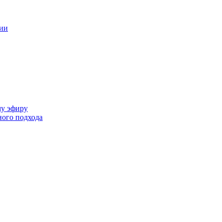
ции
му эфиру
ного подхода