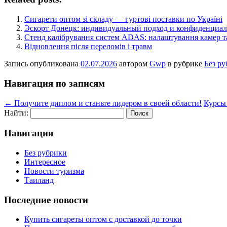
Сигарети оптом зі складу — гуртові поставки по Україні
Эскорт Донецк: индивидуальный подход и конфиденциал
Стенд калібрування систем ADAS: налаштування камер та 
Відновлення після переломів і травм
Запись опубликована
02.07.2026
автором
Gwp
в рубрике
Без р
Навигация по записям
←
Получите диплом и станьте лидером в своей области!
Курсы 
Найти:
Навигация
Без рубрики
Интересное
Новости туризма
Таиланд
Последние новости
Купить сигареты оптом с доставкой до точки