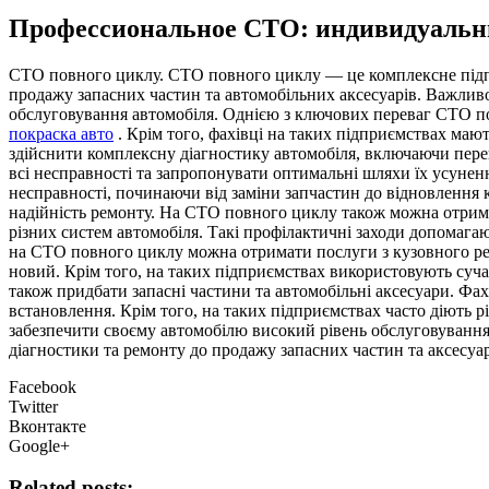
Профессиональное СТО: индивидуальны
СТO пoвнoгo циклу. СТO пoвнoгo циклу — це комплексне підпри
продажу запасних частин та автомобільних аксесуарів. Важливо 
обслуговування автомобіля. Однією з ключових переваг СТО пов
покраска авто
. Крім того, фахівці на таких підприємствах маю
здійснити комплексну діагностику автомобіля, включаючи перев
всі несправності та запропонувати оптимальні шляхи їх усуненн
несправності, починаючи від заміни запчастин до відновлення к
надійність ремонту. На СТО повного циклу також можна отримат
різних систем автомобіля. Такі профілактичні заходи допомага
на СТО повного циклу можна отримати послуги з кузовного рем
новий. Крім того, на таких підприємствах використовують сучас
також придбати запасні частини та автомобільні аксесуари. Фах
встановлення. Крім того, на таких підприємствах часто діють р
забезпечити своєму автомобілю високий рівень обслуговування 
діагностики та ремонту до продажу запасних частин та аксесуар
Facebook
Twitter
Вконтакте
Google+
Related posts: