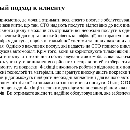
й подход к клиенту
ємство, де можна отримати весь спектр послуг з обслуговуванн
зазначити, що такі СТО надають послуги відповідно до всіх вимо
ного циклу є можливість отримати всі необхідні послуги в одно
ть великий досвід та високий рівень кваліфікації, що гарантує 
ірку двигуна, підвіски, гальмівної системи та інших важливих а
я. Однією з важливих послуг, які надають на СТО повного циклу,
узова автомобіля. Крім того, вони використовують тільки якісні 
и послуги з технічного обслуговування автомобіля, яке включає 
ють уникнути виникнення серйозних несправностей та зберегти а
онту та покраски. Фахівці виконають роботи з відновлення пошк
ні технології та матеріали, що гарантує високу якість покраски
івці допоможуть підібрати необхідні запчастини для вашого авто
ізноманітні акції та знижки на запчастини та послуги. Отже, СТ
та догляду. Фахівці з великим досвідом та високим рівнем квалі
ів. Ви отримаєте якісне та надійне обслуговування, яке забезпеч