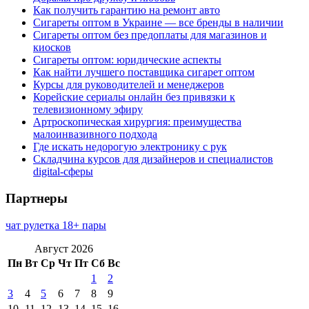
Как получить гарантию на ремонт авто
Сигареты оптом в Украине — все бренды в наличии
Сигареты оптом без предоплаты для магазинов и
киосков
Сигареты оптом: юридические аспекты
Как найти лучшего поставщика сигарет оптом
Курсы для руководителей и менеджеров
Корейские сериалы онлайн без привязки к
телевизионному эфиру
Артроскопическая хирургия: преимущества
малоинвазивного подхода
Где искать недорогую электронику с рук
Складчина курсов для дизайнеров и специалистов
digital-сферы
Партнеры
чат рулетка 18+ пары
Август 2026
Пн
Вт
Ср
Чт
Пт
Сб
Вс
1
2
3
4
5
6
7
8
9
10
11
12
13
14
15
16