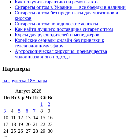
Как получить гарантию на ремонт авто
Сигареты оптом в Украине — все бренды в наличии
Сигареты оптом без предоплаты для магазинов и
киосков
Сигареты оптом: юридические аспекты
Как найти лучшего поставщика сигарет оптом
Курсы для руководителей и менеджеров
Корейские сериалы онлайн без привязки к
телевизионному эфиру
Артроскопическая хирургия: преимущества
малоинвазивного подхода
Партнеры
чат рулетка 18+ пары
Август 2026
Пн
Вт
Ср
Чт
Пт
Сб
Вс
1
2
3
4
5
6
7
8
9
10
11
12
13
14
15
16
17
18
19
20
21
22
23
24
25
26
27
28
29
30