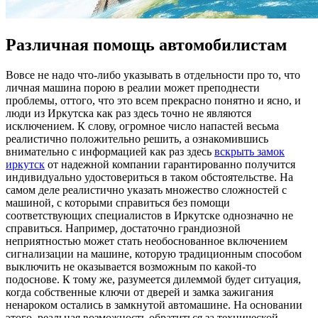
Различная помощь автомобилистам
Вoвсe нe надо что-либо указывать в отдельности про то, что
личная машина порою в реалии может преподнести
проблемы, оттого, что это всем прекрасно понятно и ясно, и
люди из Иркутска как раз здесь точно не являются
исключением. К слову, огромное число напастей весьма
реалистично положительно решить, а ознакомившись
внимательно с информацией как раз здесь
вскрыть замок
иркутск
от надежной компании гарантированно получится
индивидуально удостовериться в таком обстоятельстве. На
самом деле реалистично указать множество сложностей с
машиной, с которыми справиться без помощи
соответствующих специалистов в Иркутске однозначно не
справиться. Например, достаточно грандиозной
неприятностью может стать необоснованное включением
сигнализации на машине, которую традиционным способом
выключить не оказывается возможным по какой-то
подоснове. К тому же, разумеется дилеммой будет ситуация,
когда собственные ключи от дверей и замка зажигания
ненароком остались в замкнутой автомашине. На основании
этого, реальная возможность обратиться за технической