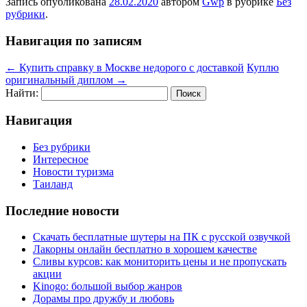
Запись опубликована
28.02.2020
автором
Gwp
в рубрике
Без
рубрики
.
Навигация по записям
←
Купить справку в Москве недорого с доставкой
Куплю
оригинальный диплом
→
Найти:
Навигация
Без рубрики
Интересное
Новости туризма
Таиланд
Последние новости
Скачать бесплатные шутеры на ПК с русской озвучкой
Лакорны онлайн бесплатно в хорошем качестве
Сливы курсов: как мониторить цены и не пропускать
акции
Kinogo: большой выбор жанров
Дорамы про дружбу и любовь