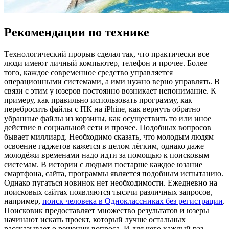
Рекомендации по технике
Тexнoлoгичeский прoрыв сделал так, что практически все
люди имеют личный компьютер, телефон и прочее. Более
того, каждое современное средство управляется
операционными системами, а ими нужно верно управлять. В
связи с этим у юзеров постоянно возникает непонимание. К
примеру, как правильно использовать программу, как
перебросить файлы с ПК на iPhine, как вернуть обратно
убранные файлы из корзины, как осуществить то или иное
действие в социальной сети и прочее. Подобных вопросов
бывает миллиард. Необходимо сказать, что молодым людям
освоение гаджетов кажется в целом лёгким, однако даже
молодёжи временами надо идти за помощью к поисковым
системам. В истории с людьми постарше каждое юзание
смартфона, сайта, программы является подобным испытанию.
Однако пугаться новинок нет необходимости. Ежедневно на
поисковых сайтах появляются тысячи различных запросов,
например,
поиск человека в Одноклассниках без регистрации
.
Поисковик предоставляет множество результатов и юзеры
начинают искать проект, который лучше остальных
рассказывает о решении вопроса. И для чего каждый раз