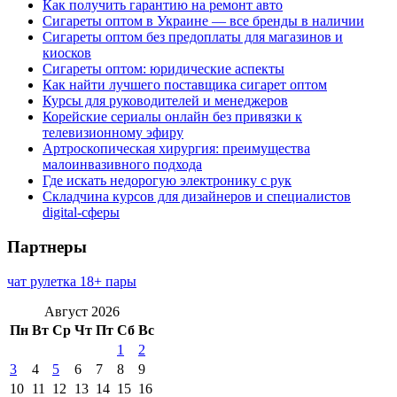
Как получить гарантию на ремонт авто
Сигареты оптом в Украине — все бренды в наличии
Сигареты оптом без предоплаты для магазинов и
киосков
Сигареты оптом: юридические аспекты
Как найти лучшего поставщика сигарет оптом
Курсы для руководителей и менеджеров
Корейские сериалы онлайн без привязки к
телевизионному эфиру
Артроскопическая хирургия: преимущества
малоинвазивного подхода
Где искать недорогую электронику с рук
Складчина курсов для дизайнеров и специалистов
digital-сферы
Партнеры
чат рулетка 18+ пары
Август 2026
Пн
Вт
Ср
Чт
Пт
Сб
Вс
1
2
3
4
5
6
7
8
9
10
11
12
13
14
15
16