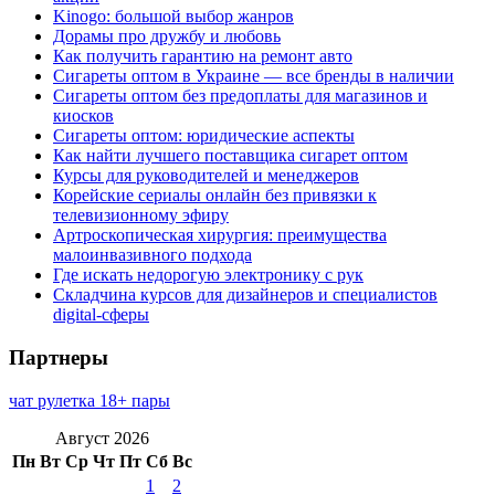
Kinogo: большой выбор жанров
Дорамы про дружбу и любовь
Как получить гарантию на ремонт авто
Сигареты оптом в Украине — все бренды в наличии
Сигареты оптом без предоплаты для магазинов и
киосков
Сигареты оптом: юридические аспекты
Как найти лучшего поставщика сигарет оптом
Курсы для руководителей и менеджеров
Корейские сериалы онлайн без привязки к
телевизионному эфиру
Артроскопическая хирургия: преимущества
малоинвазивного подхода
Где искать недорогую электронику с рук
Складчина курсов для дизайнеров и специалистов
digital-сферы
Партнеры
чат рулетка 18+ пары
Август 2026
Пн
Вт
Ср
Чт
Пт
Сб
Вс
1
2