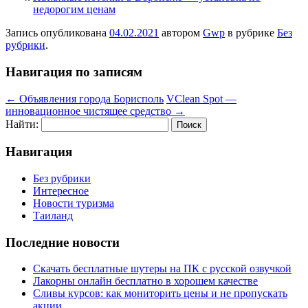
недорогим ценам
Запись опубликована
04.02.2021
автором
Gwp
в рубрике
Без
рубрики
.
Навигация по записям
←
Объявления города Борисполь
VClean Spot —
инновационное чистящее средство
→
Найти:
Навигация
Без рубрики
Интересное
Новости туризма
Таиланд
Последние новости
Скачать бесплатные шутеры на ПК с русской озвучкой
Лакорны онлайн бесплатно в хорошем качестве
Сливы курсов: как мониторить цены и не пропускать
акции