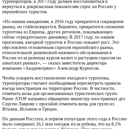
туроператоров, к 2017 году должен восстановиться и
вернуться к докризисным показателям спрос на Россию у
европейских туристов.
«По нашим ожиданиям, в 2016 году прекратится сокращение
рынка, он стабилизируется. Вероятно, прекратится снижение
турпотока из Европы, других регионов, показывающих
сейчас отрицательную динамику. В 2017 году, по нашим
прогнозам, въездной турпоток в Россию покажет рост. Это
обусловлено отложенным спросом европейского рынка,
относительной дешевизной наземного обслуживания в
России из-за разницы курсов валют и растущим спросом на
азиатских рынках», — сказал заместитель директора
компании «Академсервис» Александр Курносов.
Чтобы ускорить восстановление въездного турпотока,
туроператоры считают необходимым пересмотреть правила
въезда иностранцев на территорию России. В частности,
отменить визы для организованных туристических групп.
Ранее АТОР направил обращение министру иностранных дел
Сергею Лаврову с просьбой отменить визы для групп из
Италии, Испании и Греции.
По данным Росстата, в первом полугодии этого года в Россию
было совершено 16,1 млн поездок из-за рубежа, что на 8,1%