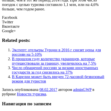
больше, чем в тот же период 2014 года. При этом число
поездок с целью туризма составило 1,1 млн, или на 4,6%
больше, чем годом ранее.
Facebook
Twitter
Вконтакте
Google+
Related posts:
Эксперт: отельеры Турции в 2016 г снизят цены для
россиян на 5-10%
В прошлом году количество украинцев, которые
путешествовали за границу, увеличилось на 7,5%
Число обращений россиян за визами иностранных
государств за год снизилось на 37%
В Карелии может быть введен 72-часовой безвизовый
режим для туристов
Запись опубликована
08.02.2017
автором
adminGWP
в
рубрике
Новости туризма
.
Навигация по записям