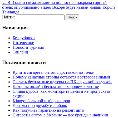
←
В Италии снежная лавина полностью накрыла горный
отель: опубликовано видео
Вскоре будет назван новый Король
Таиланда
→
Найти:
Навигация
Без рубрики
Интересное
Новости туризма
Таиланд
Последние новости
Купить сигареты оптом с доставкой до точки
Почему канатные стропы остаются востребованными
Скачать бесплатные шутеры на ПК с русской озвучкой
Лакорны онлайн бесплатно в хорошем качестве
Сливы курсов: как мониторить цены и не пропускать
акции
Kinogo: большой выбор жанров
Дорамы про дружбу и любовь
Как получить гарантию на ремонт авто
Сигареты оптом в Украине — все бренды в наличии