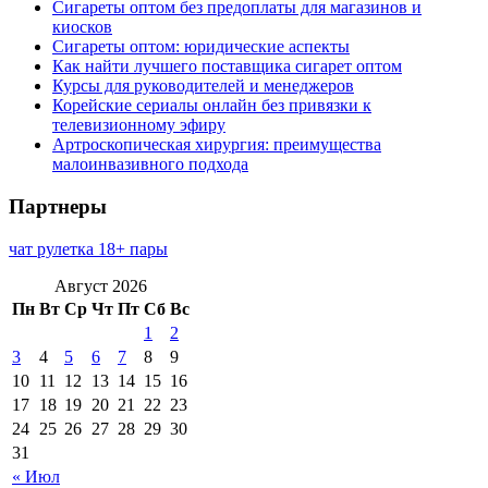
Сигареты оптом без предоплаты для магазинов и
киосков
Сигареты оптом: юридические аспекты
Как найти лучшего поставщика сигарет оптом
Курсы для руководителей и менеджеров
Корейские сериалы онлайн без привязки к
телевизионному эфиру
Артроскопическая хирургия: преимущества
малоинвазивного подхода
Партнеры
чат рулетка 18+ пары
Август 2026
Пн
Вт
Ср
Чт
Пт
Сб
Вс
1
2
3
4
5
6
7
8
9
10
11
12
13
14
15
16
17
18
19
20
21
22
23
24
25
26
27
28
29
30
31
« Июл