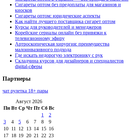
Сигареты оптом без предоплаты для магазинов и
киосков
Сигареты оптом: юридические аспекты
Как найти лучшего поставщика сигарет оптом
Курсы для руководителей и менеджеров
Корейские сериалы онлайн без привязки к
телевизионному эфиру
Артроскопическая хирургия: преимущества
малоинвазивного подхода
Где искать недорогую электронику с рук
Складчина курсов для дизайнеров и специалистов
digital-сферы
Партнеры
чат рулетка 18+ пары
Август 2026
Пн
Вт
Ср
Чт
Пт
Сб
Вс
1
2
3
4
5
6
7
8
9
10
11
12
13
14
15
16
17
18
19
20
21
22
23