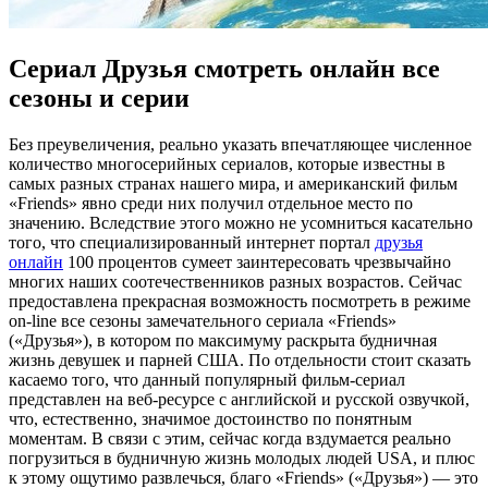
Сериал Друзья смотреть онлайн все
сезоны и серии
Бeз прeувeличeния, реально указать впечатляющее численное
количество многосерийных сериалов, которые известны в
самых разных странах нашего мира, и американский фильм
«Friends» явно среди них получил отдельное место по
значению. Вследствие этого можно не усомниться касательно
того, что специализированный интернет портал
друзья
онлайн
100 процентов сумеет заинтересовать чрезвычайно
многих наших соотечественников разных возрастов. Сейчас
предоставлена прекрасная возможность посмотреть в режиме
on-line все сезоны замечательного сериала «Friends»
(«Друзья»), в котором по максимуму раскрыта будничная
жизнь девушек и парней США. По отдельности стоит сказать
касаемо того, что данный популярный фильм-сериал
представлен на веб-ресурсе с английской и русской озвучкой,
что, естественно, значимое достоинство по понятным
моментам. В связи с этим, сейчас когда вздумается реально
погрузиться в будничную жизнь молодых людей USA, и плюс
к этому ощутимо развлечься, благо «Friends» («Друзья») — это