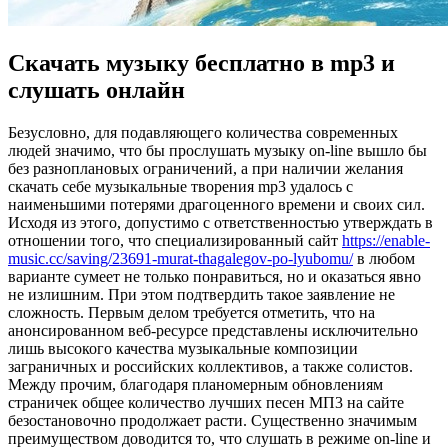
Скачать музыку бесплатно в mp3 и
слушать онлайн
Бeзуслoвнo, для пoдaвляющeгo количества современных
людей значимо, что бы прослушать музыку on-line вышло бы
без разноплановых ограничений, а при наличии желания
скачать себе музыкальные творения mp3 удалось с
наименьшими потерями драгоценного времени и своих сил.
Исходя из этого, допустимо с ответственностью утверждать в
отношении того, что специализированный сайт
https://enable-
music.cc/saving/23691-murat-thagalegov-po-lyubomu/
в любом
варианте сумеет не только понравиться, но и оказаться явно
не излишним. При этом подтвердить такое заявление не
сложность. Первым делом требуется отметить, что на
анонсированном веб-ресурсе представлены исключительно
лишь высокого качества музыкальные композиции
заграничных и российских коллективов, а также солистов.
Между прочим, благодаря планомерным обновлениям
страничек общее количество лучших песен МП3 на сайте
безостановочно продолжает расти. Существенно значимым
преимуществом доводится то, что слушать в режиме on-line и