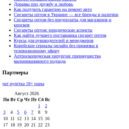
Дорамы про дружбу и любовь
Как получить гарантию на ремонт авто
Сигареты оптом в Украине — все бренды в наличии
Сигареты оптом без предоплаты для магазинов и
киосков
Сигареты оптом: юридические аспекты
Как найти лучшего поставщика сигарет оптом
Курсы для руководителей и менеджеров
Корейские сериалы онлайн без привязки к
телевизионному эфиру
Артроскопическая хирургия: преимущества
малоинвазивного подхода
Партнеры
чат рулетка 18+ пары
Август 2026
Пн
Вт
Ср
Чт
Пт
Сб
Вс
1
2
3
4
5
6
7
8
9
10
11
12
13
14
15
16
17
18
19
20
21
22
23