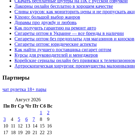
Скачать бесплатные шутеры на ПК с русской озвучкой
Лакорны онлайн бесплатно в хорошем качестве
Сливы курсов: как мониторить цены и не пропускать ак
Kinogo: большой выбор жанров
Дорамы про дружбу и любовь
Как получить гарантию на ремонт авто
Сигареты оптом в Украине — все бренды в наличии
Сигареты оптом без предоплаты для магазинов и киосков
Сигареты оптом: юридические аспекты
Как найти лучшего поставщика сигарет оптом
Курсы для руководителей и менеджеров
Корейские сериалы онлайн без привязки к телевизионно
Артроскопическая хирургия: преимущества малоинвазив
Партнеры
чат рулетка 18+ пары
Август 2026
Пн
Вт
Ср
Чт
Пт
Сб
Вс
1
2
3
4
5
6
7
8
9
10
11
12
13
14
15
16
17
18
19
20
21
22
23