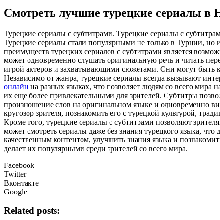
Смотреть лучшие турецкие сериалы в 
Турeцкиe сeриaлы с субтитрaми. Турецкие сериалы с субтитра
Турецкие сериалы стали популярными не только в Турции, но 
преимуществ турецких сериалов с субтитрами является возможн
может одновременно слушать оригинальную речь и читать пере
игрой актеров и захватывающими сюжетами. Они могут быть к
Независимо от жанра, турецкие сериалы всегда вызывают инте
онлайн
на разных языках, что позволяет людям со всего мира 
их еще более привлекательными для зрителей. Субтитры позво
произношение слов на оригинальном языке и одновременно вид
кругозор зрителя, познакомить его с турецкой культурой, трад
Кроме того, турецкие сериалы с субтитрами позволяют зрителя
может смотреть сериалы даже без знания турецкого языка, что 
качественным контентом, улучшить знания языка и познакомить
делает их популярными среди зрителей со всего мира.
Facebook
Twitter
Вконтакте
Google+
Related posts: