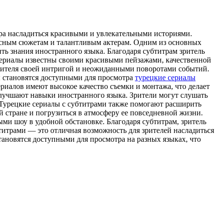
ира насладиться красивыми и увлекательными историями.
ресным сюжетам и талантливым актерам. Одним из основных
ть знания иностранного языка. Благодаря субтитрам зритель
сериалы известны своими красивыми пейзажами, качественной
зрителя своей интригой и неожиданными поворотами событий.
ы становятся доступными для просмотра
турецкие сериалы
риалов имеют высокое качество съемки и монтажа, что делает
улучшают навыки иностранного языка. Зрители могут слушать
 Турецкие сериалы с субтитрами также помогают расширить
й стране и погрузиться в атмосферу ее повседневной жизни.
ми шоу в удобной обстановке. Благодаря субтитрам, зритель
бтитрами — это отличная возможность для зрителей насладиться
тановятся доступными для просмотра на разных языках, что