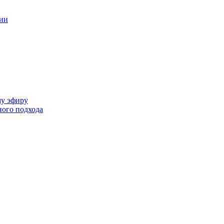
ции
му эфиру
ного подхода