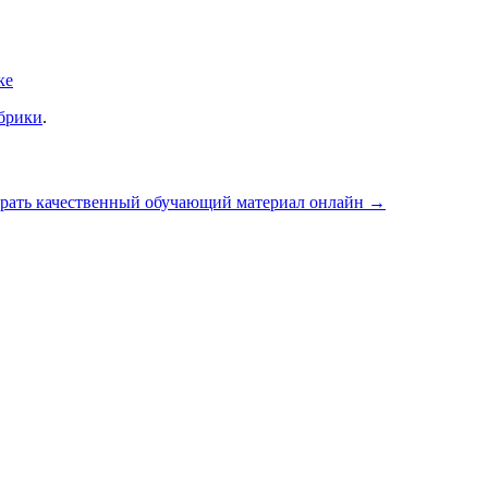
ке
убрики
.
рать качественный обучающий материал онлайн
→