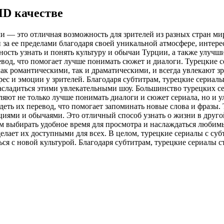
HD качестве
ми — это отличная возможность для зрителей из разных стран м
и за ее пределами благодаря своей уникальной атмосфере, инте
ость узнать и понять культуру и обычаи Турции, а также улучши
вод, что помогает лучше понимать сюжет и диалоги. Турецкие 
ак романтическими, так и драматическими, и всегда увлекают 
рес и эмоции у зрителей. Благодаря субтитрам, турецкие сериал
насладиться этими увлекательными шоу. Большинство турецких се
ляют не только лучше понимать диалоги и сюжет сериала, но и 
еть их перевод, что помогает запоминать новые слова и фразы.
ициями и обычаями. Это отличный способ узнать о жизни в друго
м выбирать удобное время для просмотра и наслаждаться любимы
делает их доступными для всех. В целом, турецкие сериалы с су
ся с новой культурой. Благодаря субтитрам, турецкие сериалы с