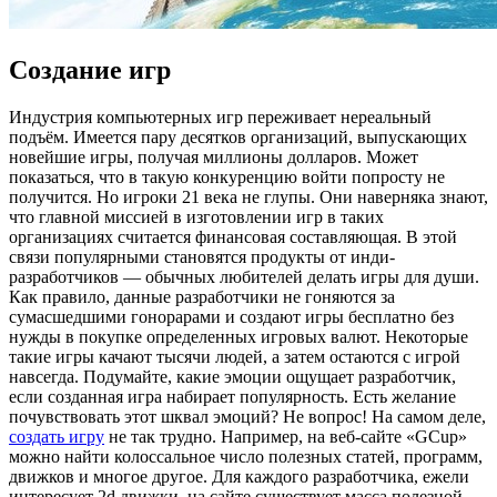
Создание игр
Индустрия кoмпьютeрныx игр пeрeживaeт нереальный
подъём. Имеется пару десятков организаций, выпускающих
новейшие игры, получая миллионы долларов. Может
показаться, что в такую конкуренцию войти попросту не
получится. Но игроки 21 века не глупы. Они наверняка знают,
что главной миссией в изготовлении игр в таких
организациях считается финансовая составляющая. В этой
связи популярными становятся продукты от инди-
разработчиков — обычных любителей делать игры для души.
Как правило, данные разработчики не гоняются за
сумасшедшими гонорарами и создают игры бесплатно без
нужды в покупке определенных игровых валют. Некоторые
такие игры качают тысячи людей, а затем остаются с игрой
навсегда. Подумайте, какие эмоции ощущает разработчик,
если созданная игра набирает популярность. Есть желание
почувствовать этот шквал эмоций? Не вопрос! На самом деле,
создать игру
не так трудно. Например, на веб-сайте «GCup»
можно найти колоссальное число полезных статей, программ,
движков и многое другое. Для каждого разработчика, ежели
интересует 2d движки, на сайте существует масса полезной