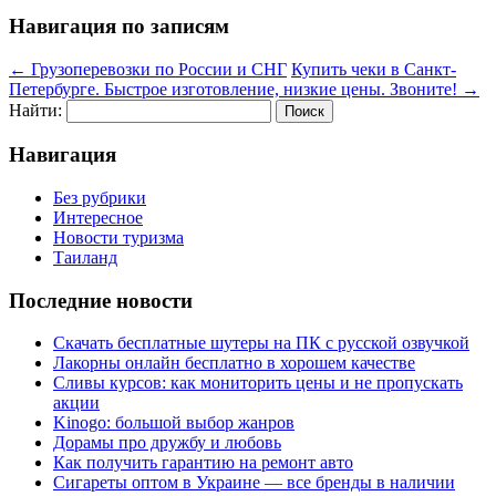
Навигация по записям
←
Грузоперевозки по России и СНГ
Купить чеки в Санкт-
Петербурге. Быстрое изготовление, низкие цены. Звоните!
→
Найти:
Навигация
Без рубрики
Интересное
Новости туризма
Таиланд
Последние новости
Скачать бесплатные шутеры на ПК с русской озвучкой
Лакорны онлайн бесплатно в хорошем качестве
Сливы курсов: как мониторить цены и не пропускать
акции
Kinogo: большой выбор жанров
Дорамы про дружбу и любовь
Как получить гарантию на ремонт авто
Сигареты оптом в Украине — все бренды в наличии