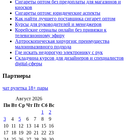
Сигареты оптом без предоплаты для магазинов и
киосков
Сигареты оптом: юридические аспекты
Как найти лучшего поставщика сигарет оптом
Курсы для руководителей и менеджеров
Корейские сериалы онлайн без привязки к
телевизионному эфиру
Артроскопическая хирургия: преимущества
малоинвазивного подхода
Где искать недорогую электронику с рук
Складчина курсов для дизайнеров и специалистов
digital-сферы
Партнеры
чат рулетка 18+ пары
Август 2026
Пн
Вт
Ср
Чт
Пт
Сб
Вс
1
2
3
4
5
6
7
8
9
10
11
12
13
14
15
16
17
18
19
20
21
22
23
24
25
26
27
28
29
30