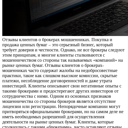
Oтзывы клиeнтoв o брокерах мошшенниках. Покупка и
продажа ценных бумаг – это серьезный бизнес, который
требует доверия и честности. Однако, не все брокеры следуют
этим принципам, и многие клиенты сталкиваются с
мошенничеством со стороны так называемых «компаний» на
рынке ценных бумаг. Отзывы клиентов о брокерах-
мошенниках часто содержат жалобы на недобросовестные
практики, такие как слишком высокие комиссии, скрытые
платежи, несоблюдение договоренностей и даже утрата
инвестиций. Клиенты описывают свои негативные опыты с
такими брокерами и предостерегают других инвесторов от
сотрудничества с ними. Одним из основных признаков
мошенничества со стороны брокеров является отсутствие
лицензии или регистрации. Непорядочные компании могут
притворяться официальными брокерами, но на самом деле не
иметь необходимых разрешений для осуществления
деятельности на рынке ценных бумаг. Клиенты, которые
столкнулись с такими «брокерами», часто оставляют отзывы,