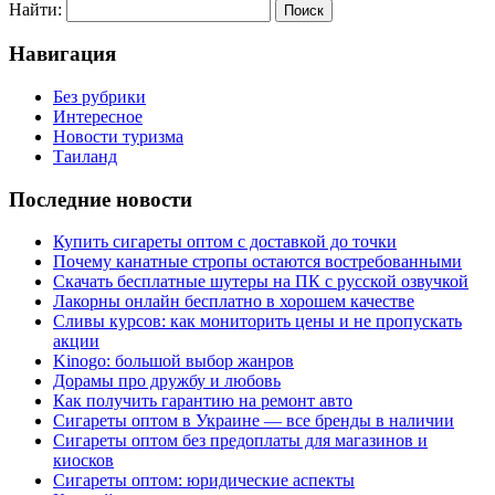
Найти:
Навигация
Без рубрики
Интересное
Новости туризма
Таиланд
Последние новости
Купить сигареты оптом с доставкой до точки
Почему канатные стропы остаются востребованными
Скачать бесплатные шутеры на ПК с русской озвучкой
Лакорны онлайн бесплатно в хорошем качестве
Сливы курсов: как мониторить цены и не пропускать
акции
Kinogo: большой выбор жанров
Дорамы про дружбу и любовь
Как получить гарантию на ремонт авто
Сигареты оптом в Украине — все бренды в наличии
Сигареты оптом без предоплаты для магазинов и
киосков
Сигареты оптом: юридические аспекты