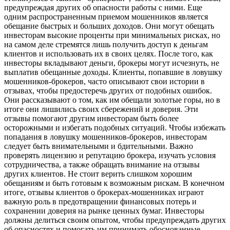
предупреждая других об опасности работы с ними. Еще
одним распространенным приемом мошенников является
обещание быстрых и больших доходов. Они могут обещать
инвесторам высокие проценты при минимальных рисках, но
на самом деле стремятся лишь получить доступ к деньгам
клиентов и использовать их в своих целях. После того, как
инвесторы вкладывают деньги, брокеры могут исчезнуть, не
выплатив обещанные доходы. Клиенты, попавшие в ловушку
мошенников-брокеров, часто описывают свои истории в
отзывах, чтобы предостеречь других от подобных ошибок.
Они рассказывают о том, как им обещали золотые горы, но в
итоге они лишились своих сбережений и доверия. Эти
отзывы помогают другим инвесторам быть более
осторожными и избегать подобных ситуаций. Чтобы избежать
попадания в ловушку мошенников-брокеров, инвесторам
следует быть внимательными и бдительными. Важно
проверять лицензию и репутацию брокера, изучать условия
сотрудничества, а также обращать внимание на отзывы
других клиентов. Не стоит верить слишком хорошим
обещаниям и быть готовым к возможным рискам. В конечном
итоге, отзывы клиентов о брокерах-мошенниках играют
важную роль в предотвращении финансовых потерь и
сохранении доверия на рынке ценных бумаг. Инвесторы
должны делиться своим опытом, чтобы предупреждать других
об опасностях и помогать им принимать обоснованные