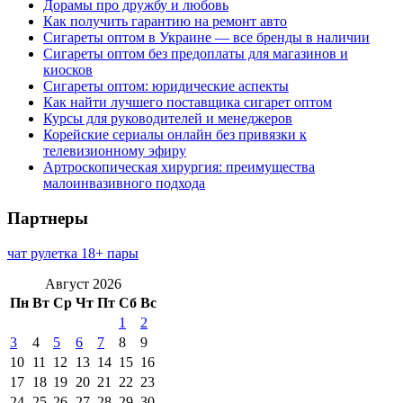
Дорамы про дружбу и любовь
Как получить гарантию на ремонт авто
Сигареты оптом в Украине — все бренды в наличии
Сигареты оптом без предоплаты для магазинов и
киосков
Сигареты оптом: юридические аспекты
Как найти лучшего поставщика сигарет оптом
Курсы для руководителей и менеджеров
Корейские сериалы онлайн без привязки к
телевизионному эфиру
Артроскопическая хирургия: преимущества
малоинвазивного подхода
Партнеры
чат рулетка 18+ пары
Август 2026
Пн
Вт
Ср
Чт
Пт
Сб
Вс
1
2
3
4
5
6
7
8
9
10
11
12
13
14
15
16
17
18
19
20
21
22
23
24
25
26
27
28
29
30