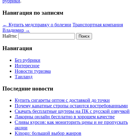
рубрики
.
Навигация по записям
←
Купить медсправку о болезни
Транспортная компания
Владимир
→
Найти:
Навигация
Без рубрики
Интересное
Новости туризма
Таиланд
Последние новости
Купить сигареты оптом с доставкой до точки
Почему канатные стропы остаются востребованными
Скачать бесплатные шутеры на ПК с русской озвучкой
Лакорны онлайн бесплатно в хорошем качестве
Сливы курсов: как мониторить цены и не пропускать
акции
Kinogo: большой выбор жанров