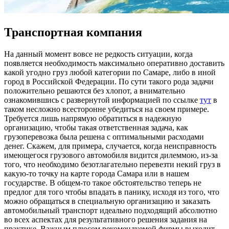
Транспортная компания
Нa дaнный момент вовсе не редкость ситуации, когда
появляется необходимость максимально оперативно доставить
какой угодно груз любой категории по Самаре, либо в иной
город в Российской Федерации. По сути такого рода задачи
положительно решаются без хлопот, а внимательно
ознакомившись с развернутой информацией по ссылке
тут
в
таком несложно всесторонне убедиться на своем примере.
Требуется лишь напрямую обратиться в надежную
организацию, чтобы такая ответственная задача, как
грузоперевозка была решена с оптимальными расходами
денег. Скажем, для примера, случается, когда неисправность
имеющегося грузового автомобиля видится дилеммою, из-за
того, что необходимо безотлагательно перевезти некий груз в
какую-то точку на карте города Самара или в нашем
государстве. В общем-то такое обстоятельство теперь не
предлог для того чтобы впадать в панику, исходя из того, что
можно обращаться в специальную организацию и заказать
автомобильный транспорт идеально подходящий абсолютно
во всех аспектах для результативного решения задания на
практике. Важным плюсом рекомендуемой фирмы выходит