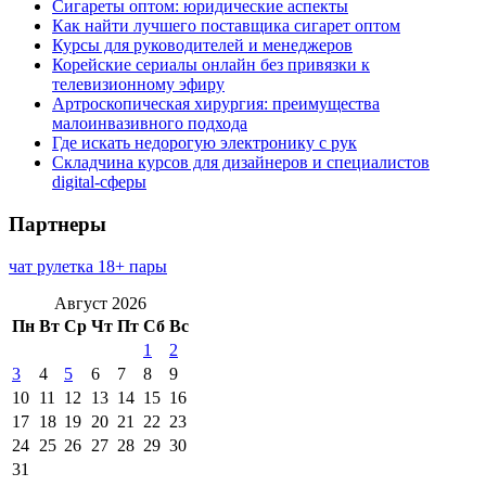
Сигареты оптом: юридические аспекты
Как найти лучшего поставщика сигарет оптом
Курсы для руководителей и менеджеров
Корейские сериалы онлайн без привязки к
телевизионному эфиру
Артроскопическая хирургия: преимущества
малоинвазивного подхода
Где искать недорогую электронику с рук
Складчина курсов для дизайнеров и специалистов
digital-сферы
Партнеры
чат рулетка 18+ пары
Август 2026
Пн
Вт
Ср
Чт
Пт
Сб
Вс
1
2
3
4
5
6
7
8
9
10
11
12
13
14
15
16
17
18
19
20
21
22
23
24
25
26
27
28
29
30
31