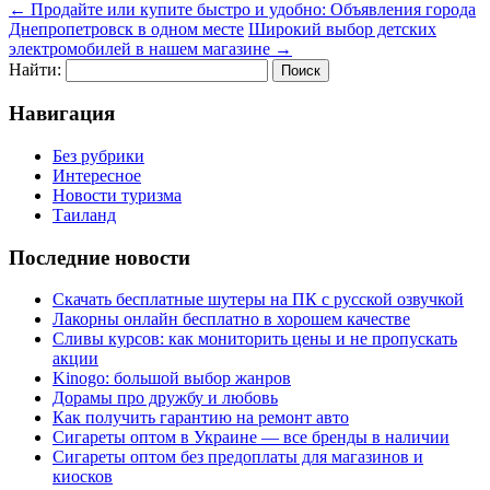
←
Продайте или купите быстро и удобно: Объявления города
Днепропетровск в одном месте
Широкий выбор детских
электромобилей в нашем магазине
→
Найти:
Навигация
Без рубрики
Интересное
Новости туризма
Таиланд
Последние новости
Скачать бесплатные шутеры на ПК с русской озвучкой
Лакорны онлайн бесплатно в хорошем качестве
Сливы курсов: как мониторить цены и не пропускать
акции
Kinogo: большой выбор жанров
Дорамы про дружбу и любовь
Как получить гарантию на ремонт авто
Сигареты оптом в Украине — все бренды в наличии
Сигареты оптом без предоплаты для магазинов и
киосков