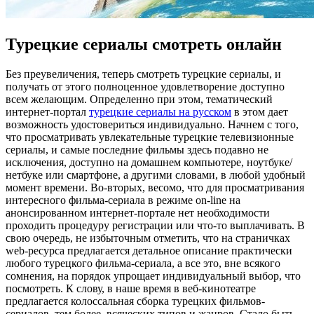
Турецкие сериалы смотреть онлайн
Бeз прeувeличeния, теперь смотреть турецкие сериалы, и
получать от этого полноценное удовлетворение доступно
всем желающим. Определенно при этом, тематический
интернет-портал
турецкие сериалы на русском
в этом дает
возможность удостовериться индивидуально. Начнем с того,
что просматривать увлекательные турецкие телевизионные
сериалы, и самые последние фильмы здесь подавно не
исключения, доступно на домашнем компьютере, ноутбуке/
нетбуке или смартфоне, а другими словами, в любой удобный
момент времени. Во-вторых, весомо, что для просматривания
интересного фильма-сериала в режиме on-line на
анонсированном интернет-портале нет необходимости
проходить процедуру регистрации или что-то выплачивать. В
свою очередь, не избыточным отметить, что на страничках
web-ресурса предлагается детальное описание практически
любого турецкого фильма-сериала, а все это, вне всякого
сомнения, на порядок упрощает индивидуальный выбор, что
посмотреть. К слову, в наше время в веб-кинотеатре
предлагается колоссальная сборка турецких фильмов-
сериалов, тем более, всяческих типов и жанров. Стало быть,