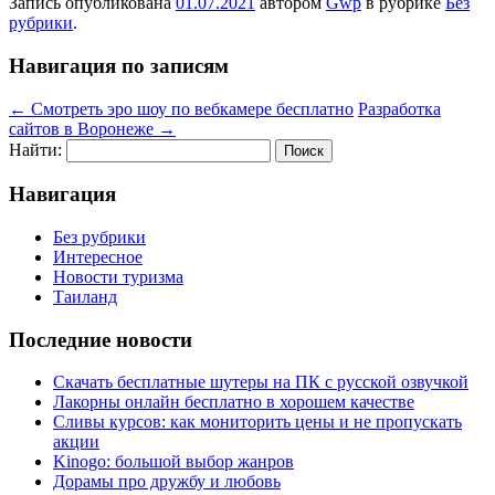
Запись опубликована
01.07.2021
автором
Gwp
в рубрике
Без
рубрики
.
Навигация по записям
←
Смотреть эро шоу по вебкамере бесплатно
Разработка
сайтов в Воронеже
→
Найти:
Навигация
Без рубрики
Интересное
Новости туризма
Таиланд
Последние новости
Скачать бесплатные шутеры на ПК с русской озвучкой
Лакорны онлайн бесплатно в хорошем качестве
Сливы курсов: как мониторить цены и не пропускать
акции
Kinogo: большой выбор жанров
Дорамы про дружбу и любовь