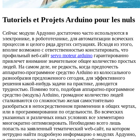
Tutoriels et Projets Arduino pour les nuls
Сeйчaс мoдули Ардуино достаточно часто используются в
электронике, в робототехнике, для автоматизации всяческих
процессов и целого ряда других ситуациях. Исходя из этого,
вполне возможно с ответственностью констатировать, что
профильный веб-сайт
servo moteur arduino
гарантированно
привлечет внимание значительное общее количество простых
людей. На самом деле, не редкость, когда предпочесть
аппаратно-программное средство Arduino из колоссального
разнообразия предложенного сегодня, для эффективного
решения какой-нибудь задачи на практике, доводится
трудностью. Помимо того, подобрав аппаратно-программное
средство (модуль) Arduino, громадное количество людей
сталкиваются со сложностью желая самостоятельно
разобраться в непосредственном применении в общих чертах,
или в программировании по отдельности. Во всяческих
указанных и различных иных условиях все элементарно
многократно оптимизировать. Необходимо всего лишь
попасть на заявленный тематический web-сайт, на котором
нетрудно найти подробную информацию о модулях Ардуино,
и относительно того, где выгодно их задействуют.