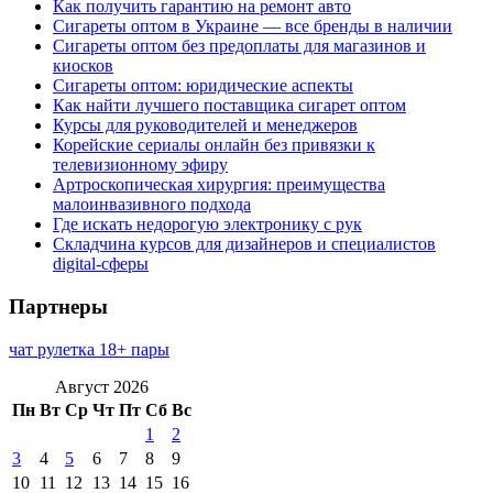
Как получить гарантию на ремонт авто
Сигареты оптом в Украине — все бренды в наличии
Сигареты оптом без предоплаты для магазинов и
киосков
Сигареты оптом: юридические аспекты
Как найти лучшего поставщика сигарет оптом
Курсы для руководителей и менеджеров
Корейские сериалы онлайн без привязки к
телевизионному эфиру
Артроскопическая хирургия: преимущества
малоинвазивного подхода
Где искать недорогую электронику с рук
Складчина курсов для дизайнеров и специалистов
digital-сферы
Партнеры
чат рулетка 18+ пары
Август 2026
Пн
Вт
Ср
Чт
Пт
Сб
Вс
1
2
3
4
5
6
7
8
9
10
11
12
13
14
15
16