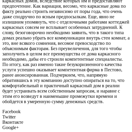
каркасных домов, вследствие которых им и предоставляют
предпочтение. Как вариация, весомо, что каркасные дома по
факту реально строить независимо от поры года, что очень
даже сподручно по ясным предпосылкам. Еще, явно не
излишним упомянуть, что с отделочными работами коттеджей
каркасных совсем не всплывает особенных затруднений. К
слову, безоговорочно необходимо заявить, что в такого типа
домах реально убрать все коммуникации внутрь стен комнат, а
это, вне всякого сомнения, весомое превосходство по
объяснимым факторам. Без преувеличения, для того чтобы
заполучить в целом все преимущества от дома каркасного
необходимо, дабы его строили компетентные специалисты.
По итогу, как раз именно такие безукоризненного качества
услуги успешно оказывает компетентная фирма в Пестово,
ранее анонсированная. Подчеркнем, что, напрямую
обратившись в эту компанию доступно опираться на то, что
комфортабельный и практичный каркасный дом в реалии
будет устраивать всем собственным запросам, и наравне с
этим его возведут в наименьшие промежутки времени и
обойдется в умеренную сумму денежных средств.
Facebook
Twitter
Вконтакте
Google+