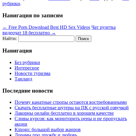
рубрики
.
Навигация по записям
←
Free Porn Download Best HD Sex Videos
Чат рулетка
видеочат 18 бесплатно
→
Найти:
Навигация
Без рубрики
Интересное
Новости туризма
Таиланд
Последние новости
Почему канатные стропы остаются востребованными
Скачать бесплатные шутеры на ПК с русской озвучкой
Лакорны онлайн бесплатно в хорошем качестве
Сливы курсов: как мониторить цены и не пропускать
акции
Kinogo: большой выбор жанров
Дорамы про дружбу и любовь