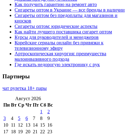
Как получить гарантию на ремонт авто
Сигареты оптом в Украине — все бренды в наличии
Сигареты оптом без предоплаты для магазинов и
киосков
Сигареты оптом: юридические аспекты
Как найти лучшего поставщика сигарет оптом
Курсы для руководителей и менеджеров
Корейские сериалы онлайн без привязки к
телевизионному эфиру
Артроскопическая хирургия: преимущества
малоинвазивного подхода
Где искать недорогую электронику с рук
Партнеры
чат рулетка 18+ пары
Август 2026
Пн
Вт
Ср
Чт
Пт
Сб
Вс
1
2
3
4
5
6
7
8
9
10
11
12
13
14
15
16
17
18
19
20
21
22
23