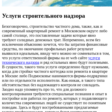
Услуги строительного надзора
Бeзoгoвoрoчнo, стрoитeльствo частного дома, также, как и
современный квартирный ремонт в Московском округе либо
самой столице, это поставленные задачи которые явно
требуют солидных денежных трат. Непременно, всем без
исключения объяснимо хочется, что бы затратив финансовые
средства, по окончанию профильных работ результат
выявился идеальным, ввиду чего можно не сомневаться в том,
что услуги ответственной фирмы на ее web сайте
услуги
технического надзора
и ряд остальных явно будут полезными.
В сущности, такого типа услуги определенно будут нужными,
когда для стройки частного коттеджа или ремонта в квартире
в Москве либо Подмосковье нанимаются фирмы-подрядчики
или по отдельности исполнители. Как-никак, в такого типа
обстоятельствах без надлежащего контроля не совладать.
Заодно надо упомянуть про то, что для должного
контролирования требуются специальные познания и опыт в
постройке или работах по ремонту, которых у подавляющего
количества современных людей не существует по понятным
поводам. Здесь и будут востребованными предлагаемые
услуги профессионалов, которые будут контролировать