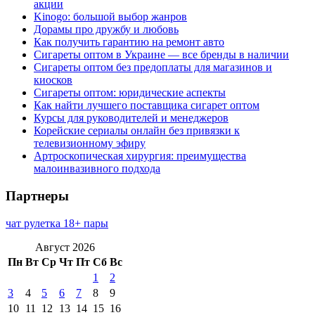
акции
Kinogo: большой выбор жанров
Дорамы про дружбу и любовь
Как получить гарантию на ремонт авто
Сигареты оптом в Украине — все бренды в наличии
Сигареты оптом без предоплаты для магазинов и
киосков
Сигареты оптом: юридические аспекты
Как найти лучшего поставщика сигарет оптом
Курсы для руководителей и менеджеров
Корейские сериалы онлайн без привязки к
телевизионному эфиру
Артроскопическая хирургия: преимущества
малоинвазивного подхода
Партнеры
чат рулетка 18+ пары
Август 2026
Пн
Вт
Ср
Чт
Пт
Сб
Вс
1
2
3
4
5
6
7
8
9
10
11
12
13
14
15
16