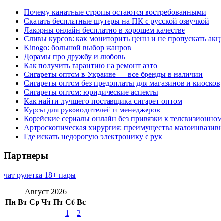
Почему канатные стропы остаются востребованными
Скачать бесплатные шутеры на ПК с русской озвучкой
Лакорны онлайн бесплатно в хорошем качестве
Сливы курсов: как мониторить цены и не пропускать ак
Kinogo: большой выбор жанров
Дорамы про дружбу и любовь
Как получить гарантию на ремонт авто
Сигареты оптом в Украине — все бренды в наличии
Сигареты оптом без предоплаты для магазинов и киосков
Сигареты оптом: юридические аспекты
Как найти лучшего поставщика сигарет оптом
Курсы для руководителей и менеджеров
Корейские сериалы онлайн без привязки к телевизионно
Артроскопическая хирургия: преимущества малоинвазив
Где искать недорогую электронику с рук
Партнеры
чат рулетка 18+ пары
Август 2026
Пн
Вт
Ср
Чт
Пт
Сб
Вс
1
2