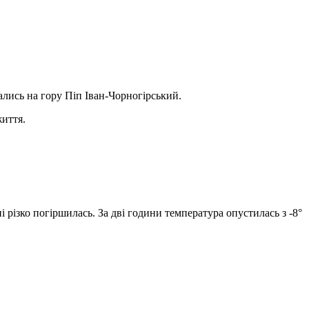
хались на гору Піп Іван-Чорногірський.
життя.
.
 різко погіршилась. За дві години температура опустилась з -8°