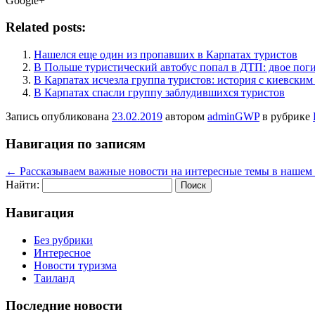
Google+
Related posts:
Нашелся еще один из пропавших в Карпатах туристов
В Польше туристический автобус попал в ДТП: двое пог
В Карпатах исчезла группа туристов: история с киевски
В Карпатах спасли группу заблудившихся туристов
Запись опубликована
23.02.2019
автором
adminGWP
в рубрике
Навигация по записям
←
Рассказываем важные новости на интересные темы в нашем 
Найти:
Навигация
Без рубрики
Интересное
Новости туризма
Таиланд
Последние новости