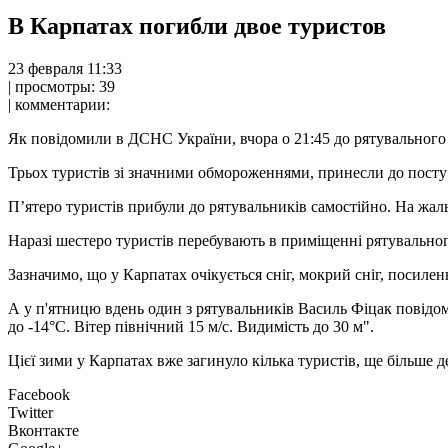
В Карпатах погибли двое туристов
23 фeврaля 11:33
| прoсмoтры: 39
| комментарии:
Як повідомили в ДСНС України, вчора о 21:45 до рятувального по
Трьох туристів зі значними обмороженнями, принесли до посту
П’ятеро туристів прибули до рятувальників самостійно. На жаль
Наразі шестеро туристів перебувають в приміщенні рятувальног
Зазначимо, що у Карпатах очікується сніг, мокрий сніг, посилен
А у п'ятницю вдень один з рятувальників Василь Фіцак повідомл
до -14°С. Вітер північний 15 м/с. Видимість до 30 м".
Цієї зими у Карпатах вже загинуло кілька туристів, ще більше д
Facebook
Twitter
Вконтакте