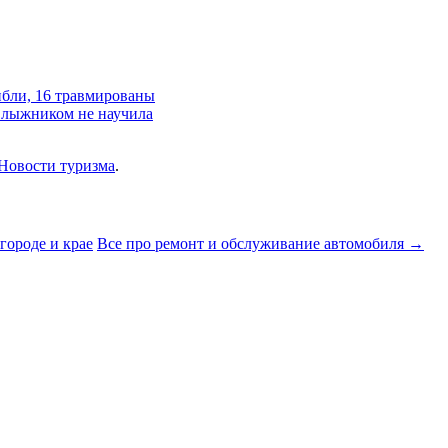
ибли, 16 травмированы
м лыжником не научила
Новости туризма
.
городе и крае
Все про ремонт и обслуживание автомобиля
→