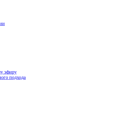
ции
му эфиру
ного подхода