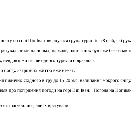
сту на горі Піп Іван звернулася група туристів з 8 осіб, які ру
 рятувальників на ношах, на
жаль, один з них був вже без ознак 
, невдовзі життя ще одного туриста обірвалось.
о посту. Загрози їх життю вже немає.
ня північно-східного вітру до 15-20 м/с, налипання мокрого снігу
яв про погіршення погоди на горі Піп Іван: "Погода на Попівані
есяти загубилися, але їх врятували.