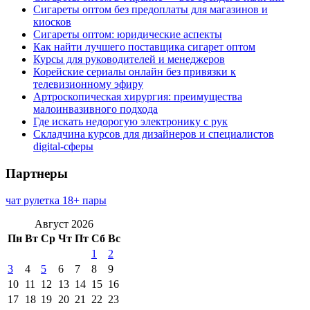
Сигареты оптом без предоплаты для магазинов и
киосков
Сигареты оптом: юридические аспекты
Как найти лучшего поставщика сигарет оптом
Курсы для руководителей и менеджеров
Корейские сериалы онлайн без привязки к
телевизионному эфиру
Артроскопическая хирургия: преимущества
малоинвазивного подхода
Где искать недорогую электронику с рук
Складчина курсов для дизайнеров и специалистов
digital-сферы
Партнеры
чат рулетка 18+ пары
Август 2026
Пн
Вт
Ср
Чт
Пт
Сб
Вс
1
2
3
4
5
6
7
8
9
10
11
12
13
14
15
16
17
18
19
20
21
22
23