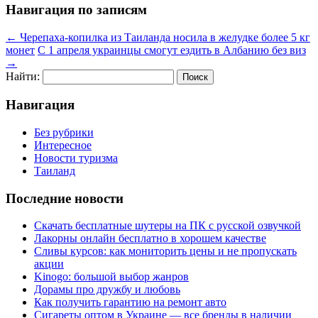
Навигация по записям
←
Черепаха-копилка из Таиланда носила в желудке более 5 кг
монет
С 1 апреля украинцы смогут ездить в Албанию без виз
→
Найти:
Навигация
Без рубрики
Интересное
Новости туризма
Таиланд
Последние новости
Скачать бесплатные шутеры на ПК с русской озвучкой
Лакорны онлайн бесплатно в хорошем качестве
Сливы курсов: как мониторить цены и не пропускать
акции
Kinogo: большой выбор жанров
Дорамы про дружбу и любовь
Как получить гарантию на ремонт авто
Сигареты оптом в Украине — все бренды в наличии