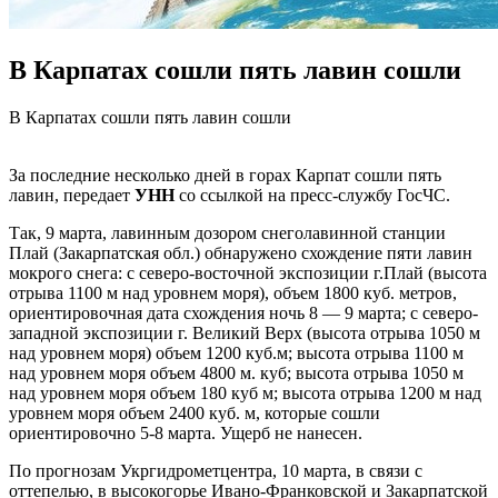
В Карпатах сошли пять лавин сошли
В Кaрпaтax сошли пять лавин сошли
За последние несколько дней в горах Карпат сошли пять
лавин, передает
УНН
со ссылкой на пресс-службу ГосЧС.
Так, 9 марта, лавинным дозором снеголавинной станции
Плай (Закарпатская обл.) обнаружено схождение пяти лавин
мокрого снега: с северо-восточной экспозиции г.Плай (высота
отрыва 1100 м над уровнем моря), объем 1800 куб. метров,
ориентировочная
дата схождения ночь 8 — 9 марта; с северо-
западной экспозиции г. Великий Верх (высота отрыва 1050 м
над уровнем моря) объем 1200 куб.м; высота отрыва 1100 м
над уровнем моря объем 4800 м. куб; высота отрыва 1050 м
над уровнем моря объем 180 куб м; высота отрыва 1200 м над
уровнем моря объем 2400 куб. м, которые сошли
ориентировочно 5-8 марта. Ущерб не нанесен.
По прогнозам Укргидрометцентра, 10 марта, в связи с
оттепелью, в высокогорье Ивано-Франковской и Закарпатской