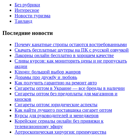
Без рубрики
Интересное
Новости туризма
Таиланд
Последние новости
Почему канатные стропы остаются востребованными
Скачать бесплатные шутеры на ПК с русской озвучкой
Лакорны онлайн бесплатно в хорошем качестве
Сливы курсов: как мониторить цены и не пропускать
акции
Kinogo: большой выбор жанров
Дорамы про дружбу и любовь
Как получить гарантию на ремонт авто
Сигареты оптом в Украине — все бренды в наличии
Сигареты оптом без предоплаты для магазинов и
киосков
Сигареты оптом: юридические аспекты
Как найти лучшего поставщика сигарет оптом
Курсы для руководителей и менеджеров
Корейские сериалы онлайн без привязки к
телевизионному эфиру
Артроскопическая хирургия: преимущества