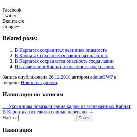
Facebook
Twitter
Вконтакте
Google+
Related posts:
В Карпатах сохранится лавинная опасность
В Карпатах сохраняется лавинная опасность
В Карпатах сохраняется опасность схода лавин
Из-за метели в Карпатах опасность схода лавин
Запись опубликована
26.12.2018
автором
adminGWP
в
рубрике
Новости туризма
.
Навигация по записям
←
Украинцам показали яркие кадры из заснеженных Карпат
В Карпатах заснежило горные перевалы
→
Найти:
Навигация