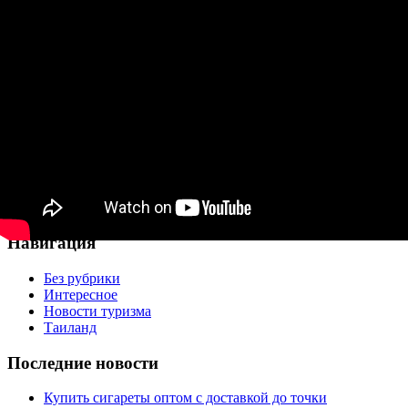
Стейки, бограч, гуляш — в Закарпатской области в
мастерстве соревновались украинские и венгерские
мясники
Запись опубликована
16.09.2017
автором
adminGWP
в
рубрике
Новости туризма
.
Навигация по записям
←
Странная смерть украинца в Турции спровоцировала
громкий скандал
В Турции туристический автобус упал с 50-
метровой высоты: есть жертвы
→
Найти:
Навигация
Без рубрики
Интересное
Новости туризма
Таиланд
Последние новости
Купить сигареты оптом с доставкой до точки