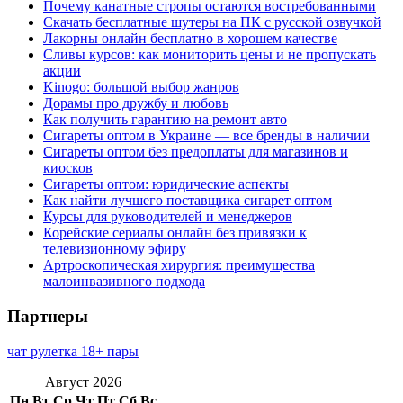
Почему канатные стропы остаются востребованными
Скачать бесплатные шутеры на ПК с русской озвучкой
Лакорны онлайн бесплатно в хорошем качестве
Сливы курсов: как мониторить цены и не пропускать
акции
Kinogo: большой выбор жанров
Дорамы про дружбу и любовь
Как получить гарантию на ремонт авто
Сигареты оптом в Украине — все бренды в наличии
Сигареты оптом без предоплаты для магазинов и
киосков
Сигареты оптом: юридические аспекты
Как найти лучшего поставщика сигарет оптом
Курсы для руководителей и менеджеров
Корейские сериалы онлайн без привязки к
телевизионному эфиру
Артроскопическая хирургия: преимущества
малоинвазивного подхода
Партнеры
чат рулетка 18+ пары
Август 2026
Пн
Вт
Ср
Чт
Пт
Сб
Вс