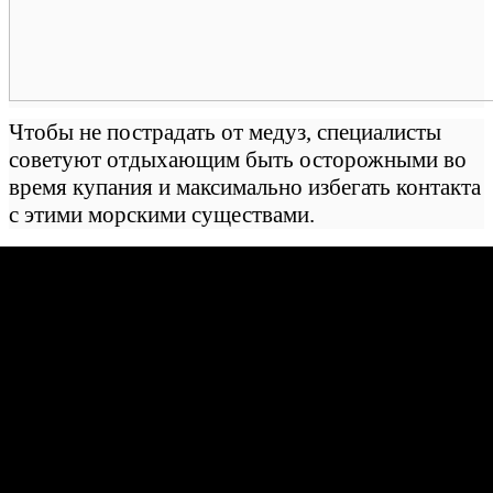
Чтобы не пострадать от медуз, специалисты
советуют отдыхающим быть осторожными во
время купания и максимально избегать контакта
с этими морскими существами.
Facebook
Twitter
Вконтакте
Google+
Related posts:
В этом сезоне в Херсонской области ожидают более 3,5
млн туристов
В Закарпатской области ищут туриста, заблудившегося в
районе долины Драгобрат
В 2016 году Украину посетило более 10 млн туристов