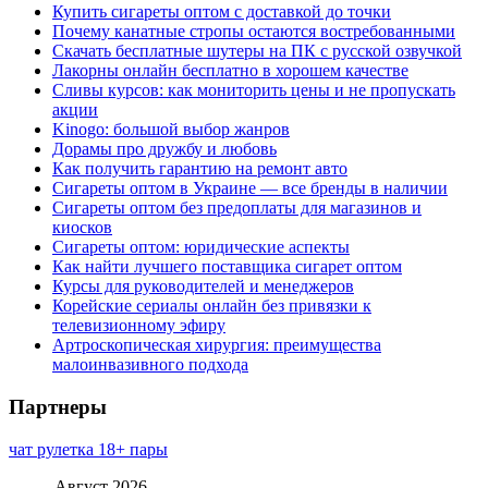
Купить сигареты оптом с доставкой до точки
Почему канатные стропы остаются востребованными
Скачать бесплатные шутеры на ПК с русской озвучкой
Лакорны онлайн бесплатно в хорошем качестве
Сливы курсов: как мониторить цены и не пропускать
акции
Kinogo: большой выбор жанров
Дорамы про дружбу и любовь
Как получить гарантию на ремонт авто
Сигареты оптом в Украине — все бренды в наличии
Сигареты оптом без предоплаты для магазинов и
киосков
Сигареты оптом: юридические аспекты
Как найти лучшего поставщика сигарет оптом
Курсы для руководителей и менеджеров
Корейские сериалы онлайн без привязки к
телевизионному эфиру
Артроскопическая хирургия: преимущества
малоинвазивного подхода
Партнеры
чат рулетка 18+ пары
Август 2026