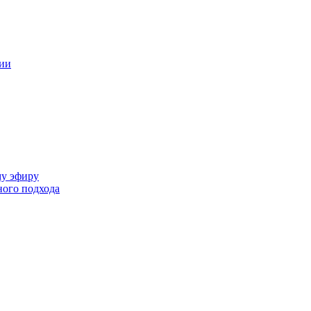
ции
му эфиру
ного подхода