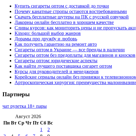
Купить сигареты оптом с доставкой до точки
Почему канатные стропы остаются востребованными
Скачать бесплатные шутеры на ПК с русской озвучкой
Лакорны онлайн бесплатно в хорошем качестве
Сливы курсов: как мониторить цены и не пропускать ак
Kinogo: большой выбор жанров
Дорамы про дружбу и любовь
Как получить гарантию на ремонт авто
Сигареты оптом в Украине — все бренды в наличии
Сигареты оптом без предоплаты для магазинов и киосков
Сигареты оптом: юридические аспекты
Как найти лучшего поставщика сигарет оптом
Курсы для руководителей и менеджеров
Корейские сериалы онлайн без привязки к телевизионно
Артроскопическая хирургия: преимущества малоинвазив
Партнеры
чат рулетка 18+ пары
Август 2026
Пн
Вт
Ср
Чт
Пт
Сб
Вс
1
2