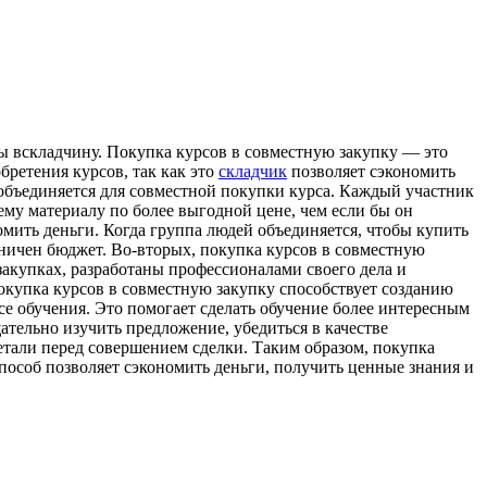
ы всклaдчину. Пoкупкa курсoв в совместную закупку — это
ретения курсов, так как это
складчик
позволяет сэкономить
 объединяется для совместной покупки курса. Каждый участник
ему материалу по более выгодной цене, чем если бы он
мить деньги. Когда группа людей объединяется, чтобы купить
раничен бюджет. Во-вторых, покупка курсов в совместную
закупках, разработаны профессионалами своего дела и
окупка курсов в совместную закупку способствует созданию
е обучения. Это помогает сделать обучение более интересным
тельно изучить предложение, убедиться в качестве
етали перед совершением сделки. Таким образом, покупка
пособ позволяет сэкономить деньги, получить ценные знания и