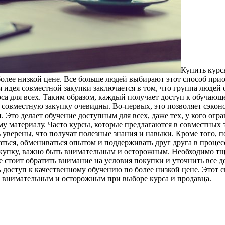
Купить курс
олее низкой цене. Все больше людей выбирают этот способ приоб
 идея совместной закупки заключается в том, что группа людей
рса для всех. Таким образом, каждый получает доступ к обучающ
совместную закупку очевидны. Во-первых, это позволяет сэконо
. Это делает обучение доступным для всех, даже тех, у кого ог
у материалу. Часто курсы, которые предлагаются в совместных 
верены, что получат полезные знания и навыки. Кроме того, п
ся, обмениваться опытом и поддерживать друг друга в процесс
купку, важно быть внимательным и осторожным. Необходимо тща
 стоит обратить внимание на условия покупки и уточнить все д
доступ к качественному обучению по более низкой цене. Этот с
 внимательным и осторожным при выборе курса и продавца.